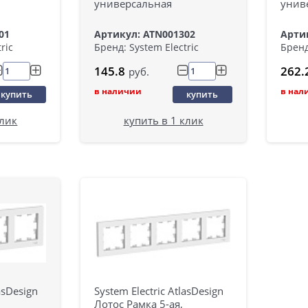
универсальная
унив
01
Артикул: ATN001302
Арти
ric
Бренд: System Electric
Бренд
145.8
262.
руб.
в наличии
в нал
купить
купить
клик
купить в 1 клик
asDesign
System Electric AtlasDesign
Лотос Рамка 5-ая,