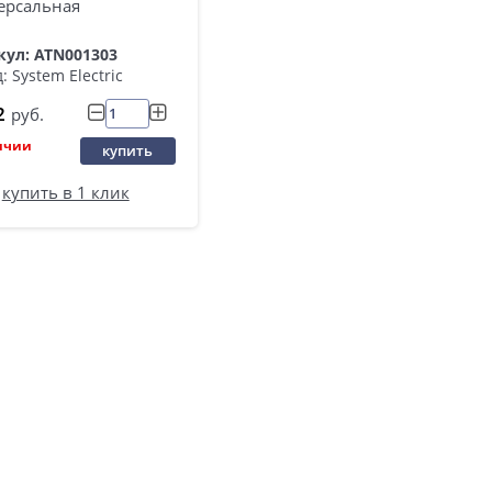
ерсальная
кул: ATN001303
: System Electric
2
руб.
ичии
купить
купить в 1 клик