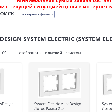
Минимальная сумма заказа составля
зи с текущей ситуацией цены в интернет-
ПОИСК
развернуть фильтр
DESIGN SYSTEM ELECTRIC (SYSTEM ELE
100
отображать:
плиткой
списком
asDesign
System Electric AtlasDesign
Syste
Лотос Рамка 2-ая,
Лотос