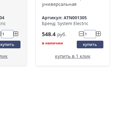
универсальная
04
Артикул: ATN001305
ric
Бренд: System Electric
548.4
руб.
в наличии
купить
купить
клик
купить в 1 клик