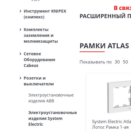
В свя
Инструмент KNIPEX
РАСШИРЕННЫЙ 
(книпекс)
Комплекты
заземления и
молниезащиты
РАМКИ ATLAS 
Сетевое
Оборудование
Показывать по
30
50
Cabeus
Розетки и
выключатели
Электроустановочные
изделия ABB
Электроустановочные
изделия System
System Electric Atl
Electric
Лотос Рамка 1-ая