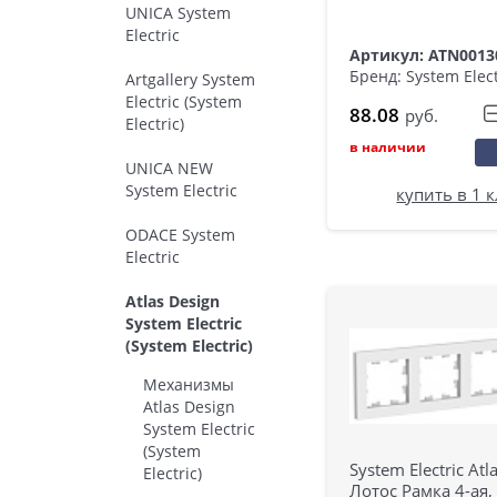
UNICA System
Electric
Артикул: ATN0013
Бренд: System Elect
Artgallery System
Electric (System
88.08
руб.
Electric)
в наличии
UNICA NEW
System Electric
купить в 1 
ODACE System
Electric
Atlas Design
System Electric
(System Electric)
Механизмы
Atlas Design
System Electric
(System
System Electric Atl
Electric)
Лотос Рамка 4-ая,