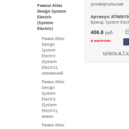
универсальная
Рамки Atlas
Design System
Артикул: ATN0013
Electric
Бренд: System Elect
(System
Electric)
406.8
руб.
Рамки Atlas
в наличии
Design
System
купить в 1 
Electric
(System
Electric),
алюминий
Рамки Atlas
Design
System
Electric
(System
Electric),
мокко
Рамки Atlas