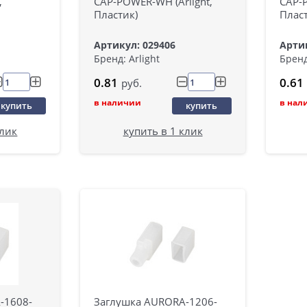
,
CAP-POWER-WH (Arlight,
CAP-P
Пластик)
Пласт
Артикул: 029406
Артик
Бренд: Arlight
Бренд
0.81
0.61
руб.
в наличии
в нал
купить
купить
клик
купить в 1 клик
-1608-
Заглушка AURORA-1206-