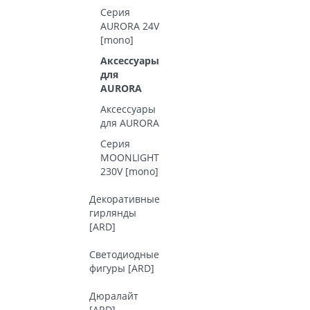
Серия
AURORA 24V
[mono]
Аксессуары
для
AURORA
Аксессуары
для AURORA
Серия
MOONLIGHT
230V [mono]
Декоративные
гирлянды
[ARD]
Светодиодные
фигуры [ARD]
Дюралайт
[ARD]