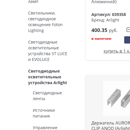
ламп
Алюминий)
Светильники,
Артикул: 039358
светодиодное
Бренд: Arlight
освещение Foton
400.35
руб.
Lighting
в наличии
Светодиодные
осветительные
купить в 1 
устройства ST LUCE
и EVOLUCE
Светодиодные
осветительные
устройства Arlight
Светодиодные
ленты
Источники
питания
Держатель AUROR
Управление
CLIP ANOD (Arlight