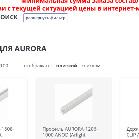
Минимальная сумма заказа составля
зи с текущей ситуацией цены в интернет-
ПОИСК
развернуть фильтр
ДЛЯ AURORA
100
отображать:
плиткой
списком
-1608-
Профиль AURORA-1206-
Держ
t,
1000 ANOD (Arlight,
CLIP 