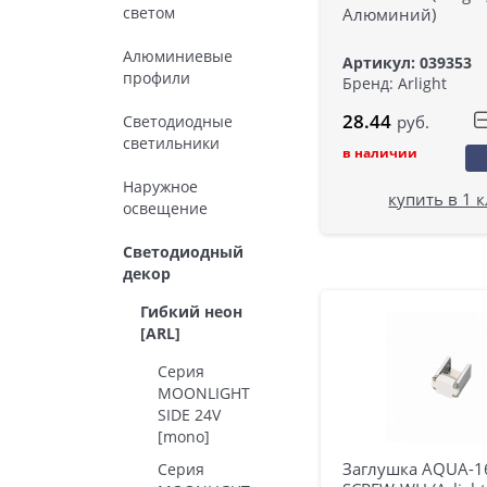
светом
Алюминий)
Алюминиевые
Артикул: 039353
профили
Бренд: Arlight
28.44
Светодиодные
руб.
светильники
в наличии
Наружное
купить в 1 
освещение
Светодиодный
декор
Гибкий неон
[ARL]
Серия
MOONLIGHT
SIDE 24V
[mono]
Заглушка AQUA-1
Серия