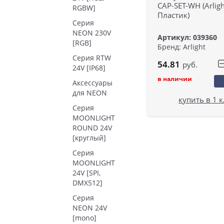
CAP-SET-WH (Arligh
RGBW]
Пластик)
Серия
NEON 230V
Артикул: 039360
[RGB]
Бренд: Arlight
Серия RTW
54.81
руб.
24V [IP68]
в наличии
Аксессуары
для NEON
купить в 1 
Серия
MOONLIGHT
ROUND 24V
[круглый]
Серия
MOONLIGHT
24V [SPI,
DMX512]
Серия
NEON 24V
[mono]