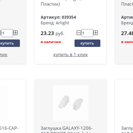
Пластик)
Пласт
Артикул: 039354
Артик
Бренд: Arlight
Бренд
23.23
27.4
руб.
в наличии
в нал
купить
купить
клик
купить в 1 клик
616-CAP-
Заглушка GALAXY-1206-
Загл