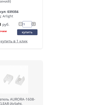
иний)
ул: 039356
: Arlight
3
руб.
ичии
купить
купить в 1 клик
атель AURORA-1608-
CLEAR (Arlight,