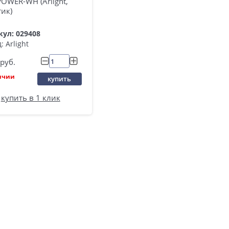
OWER-WH (Arlight,
ик)
ул: 029408
: Arlight
руб.
ичии
купить
купить в 1 клик