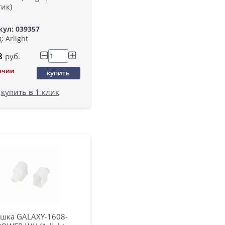
ик)
ул: 039357
: Arlight
8
руб.
ичии
купить
купить в 1 клик
ушка GALAXY-1608-