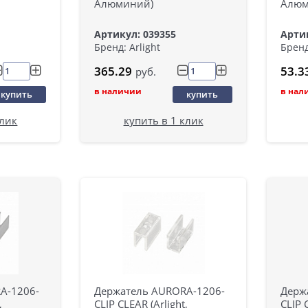
Алюминий)
Алюм
Артикул: 039355
Артик
Бренд: Arlight
Бренд
365.29
53.3
руб.
в наличии
в нал
купить
купить
клик
купить в 1 клик
A-1206-
Держатель AURORA-1206-
Держ
,
CLIP CLEAR (Arlight,
CLIP 