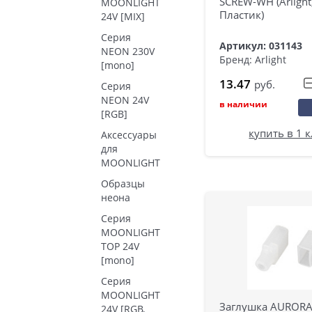
SCREW-WH (Arlight
MOONLIGHT
Пластик)
24V [MIX]
Серия
Артикул: 031143
NEON 230V
Бренд: Arlight
[mono]
13.47
руб.
Серия
NEON 24V
в наличии
[RGB]
купить в 1 
Аксессуары
для
MOONLIGHT
Образцы
неона
Серия
MOONLIGHT
TOP 24V
[mono]
Серия
MOONLIGHT
Заглушка AURORA
24V [RGB,