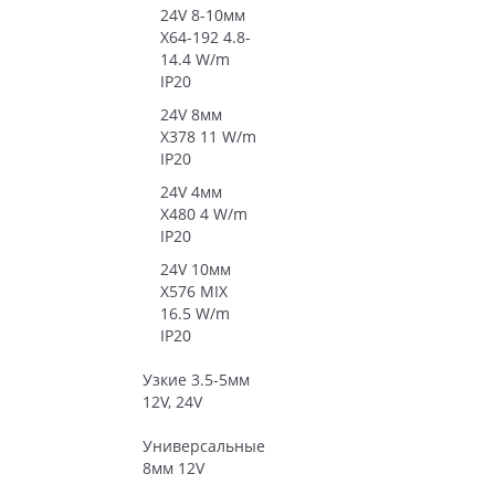
24V 8-10мм
X64-192 4.8-
14.4 W/m
IP20
24V 8мм
X378 11 W/m
IP20
24V 4мм
X480 4 W/m
IP20
24V 10мм
X576 MIX
16.5 W/m
IP20
Узкие 3.5-5мм
12V, 24V
Универсальные
8мм 12V