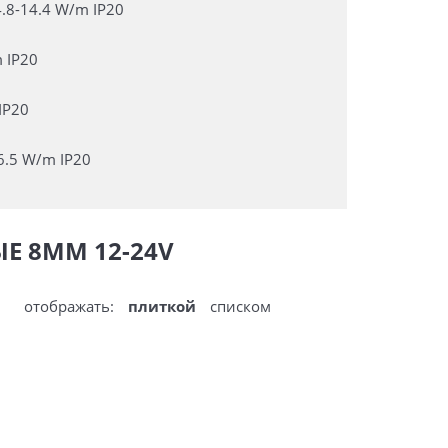
.8-14.4 W/m IP20
 IP20
IP20
6.5 W/m IP20
Е 8ММ 12-24V
отображать:
плиткой
списком