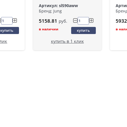
w
Артикул: sl590aww
Артик
Бренд: Jung
Бренд
5158.81
5932
руб.
в наличии
в нал
купить
купить
клик
купить в 1 клик