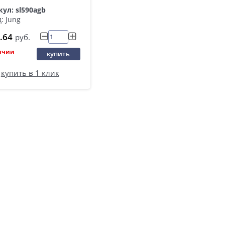
ул: sl590agb
: Jung
.64
руб.
ичии
купить
купить в 1 клик