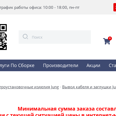
график работы офиса: 10:00 - 18:00, пн-пт
0
луги По Сборке
Производители
Акции
Ст
троустановочные изделия Jung
Вывод кабеля и заглушки Ju
Минимальная сумма заказа составля
зи с текущей ситуацией цены в интернет-