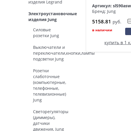
изделия Legrand
Артикул: sl590as
Бренд: Jung
Электроустановочные
изделия Jung
5158.81
руб.
Силовые
в наличии
розетки Jung
купить в 1 
Выключатели и
переключатели,кнопки,лампы
подсветки Jung
Розетки
слаботочные
(компьютерные,
телефонные,
телевизионные)
Jung
Светорегуляторы
(диммеры),
датчики
движения, Jung