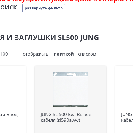
ПОИСК
развернуть фильтр
Я И ЗАГЛУШКИ SL500 JUNG
100
отображать:
плиткой
списком
ный Ввод
JUNG SL 500 Бел Вывод
JUNG
кабеля (sl590aww)
кабел