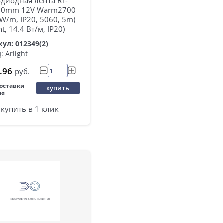
диодная лента RT-
10mm 12V Warm2700
 W/m, IP20, 5060, 5m)
ht, 14.4 Вт/м, IP20)
ул: 012349(2)
: Arlight
.96
руб.
поставки
купить
ня
купить в 1 клик