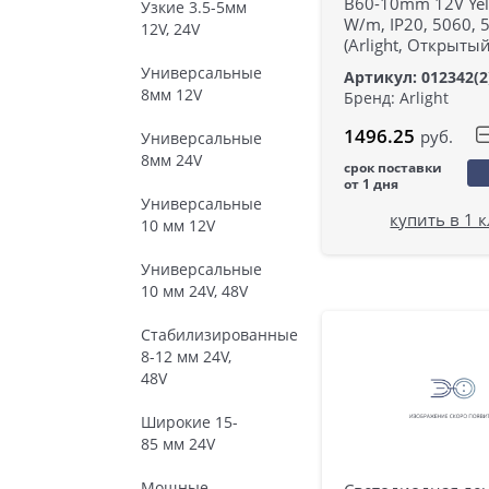
B60-10mm 12V Yel
Узкие 3.5-5мм
W/m, IP20, 5060, 
12V, 24V
(Arlight, Открытый
Универсальные
Артикул: 012342(2
8мм 12V
Бренд: Arlight
1496.25
руб.
Универсальные
8мм 24V
срок поставки
от 1 дня
Универсальные
купить в 1 
10 мм 12V
Универсальные
10 мм 24V, 48V
Стабилизированные
8-12 мм 24V,
48V
Широкие 15-
85 мм 24V
Мощные