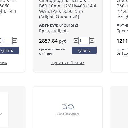
та RT 2-
Светодиодная лента RT-
Свето
(5060,
B60-10mm 12V UV400 (14.4
B60-
ght, 14.4
W/m, IP20, 5060, 5m)
(14.4
(Arlight, Открытый)
(Arlig
Артикул: 012815(2)
Артик
Бренд: Arlight
Бренд
2857.84
1211
руб.
срок поставки
срок 
купить
купить
от 1 дня
от 1 д
клик
купить в 1 клик