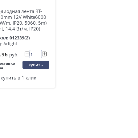
диодная лента RT-
10mm 12V White6000
 W/m, IP20, 5060, 5m)
ht, 14.4 Вт/м, IP20)
ул: 012339(2)
: Arlight
.96
руб.
поставки
купить
ня
купить в 1 клик