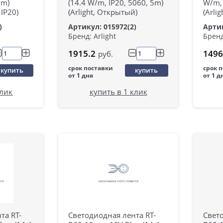
5m)
(14.4 W/m, IP20, 5060, 5m)
W/m, 
 IP20)
(Arlight, Открытый)
(Arlig
)
Артикул: 015972(2)
Артик
Бренд: Arlight
Бренд
1915.2
1496
руб.
срок поставки
срок 
купить
купить
от 1 дня
от 1 д
клик
купить в 1 клик
та RT-
Светодиодная лента RT-
Свето