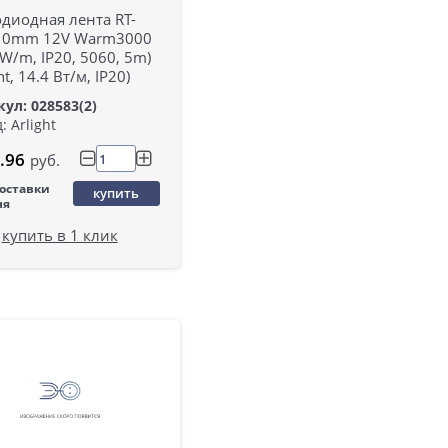
диодная лента RT-
10mm 12V Warm3000
 W/m, IP20, 5060, 5m)
ht, 14.4 Вт/м, IP20)
ул: 028583(2)
: Arlight
.96
руб.
поставки
купить
ня
купить в 1 клик