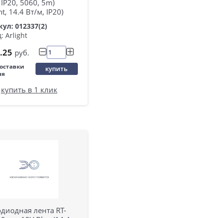
IP20, 5060, 5m)
ht, 14.4 Вт/м, IP20)
ул: 012337(2)
: Arlight
.25
руб.
поставки
купить
ня
купить в 1 клик
диодная лента RT-