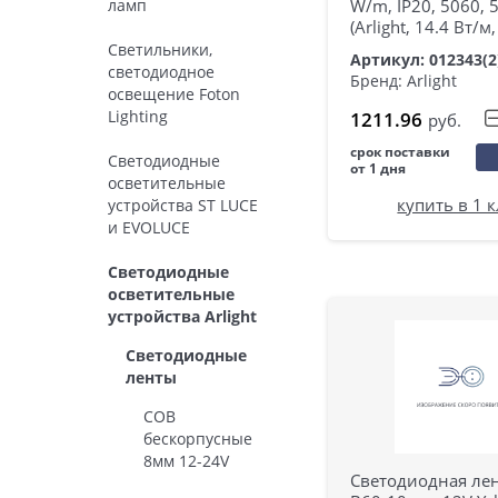
ламп
W/m, IP20, 5060, 
(Arlight, 14.4 Вт/м,
Светильники,
Артикул: 012343(2
светодиодное
Бренд: Arlight
освещение Foton
Lighting
1211.96
руб.
срок поставки
Светодиодные
от 1 дня
осветительные
купить в 1 
устройства ST LUCE
и EVOLUCE
Светодиодные
осветительные
устройства Arlight
Светодиодные
ленты
COB
бескорпусные
8мм 12-24V
Светодиодная лен