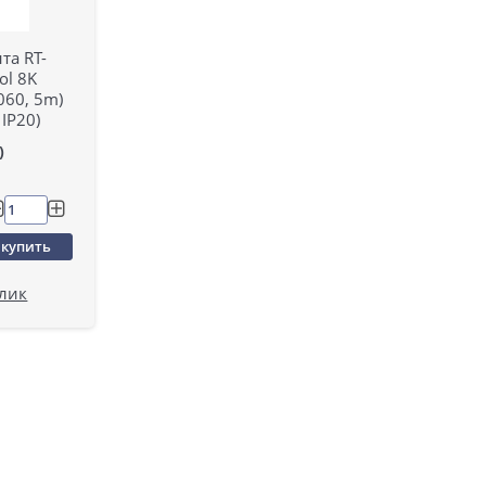
та RT-
ol 8K
060, 5m)
 IP20)
)
купить
клик