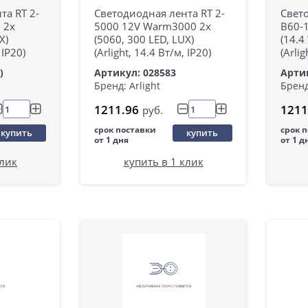
та RT 2-
Светодиодная лента RT 2-
Свето
 2x
5000 12V Warm3000 2x
B60-
X)
(5060, 300 LED, LUX)
(14.4
 IP20)
(Arlight, 14.4 Вт/м, IP20)
(Arlig
)
Артикул: 028583
Артик
Бренд: Arlight
Бренд
1211.96
1211
руб.
срок поставки
срок 
купить
купить
от 1 дня
от 1 д
клик
купить в 1 клик