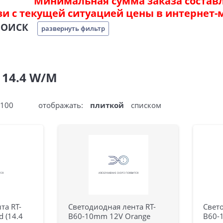
Минимальная сумма заказа составля
зи с текущей ситуацией цены в интернет-
ПОИСК
развернуть фильтр
 14.4 W/M
100
отображать:
плиткой
списком
та RT-
Светодиодная лента RT-
Свето
 (14.4
B60-10mm 12V Orange
B60-