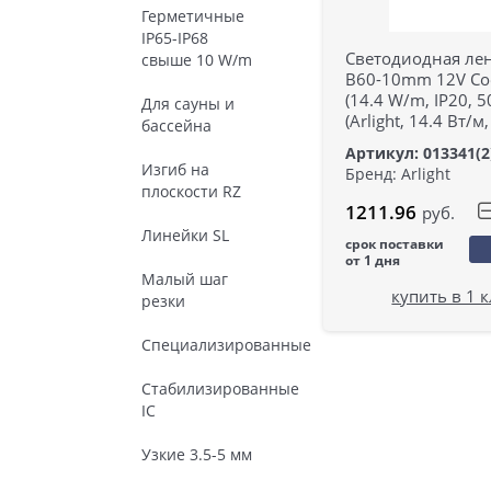
Герметичные
IP65-IP68
Светодиодная лен
свыше 10 W/m
B60-10mm 12V Co
(14.4 W/m, IP20, 5
Для сауны и
(Arlight, 14.4 Вт/м,
бассейна
Артикул: 013341(2
Изгиб на
Бренд: Arlight
плоскости RZ
1211.96
руб.
Линейки SL
срок поставки
от 1 дня
Малый шаг
купить в 1 
резки
Специализированные
Стабилизированные
IC
Узкие 3.5-5 мм