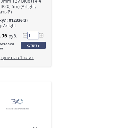
0mm 12V Blue (14.4
IP20, 5m) (Arlight,
ытый)
ул: 012336(3)
: Arlight
.96
руб.
поставки
купить
ня
купить в 1 клик