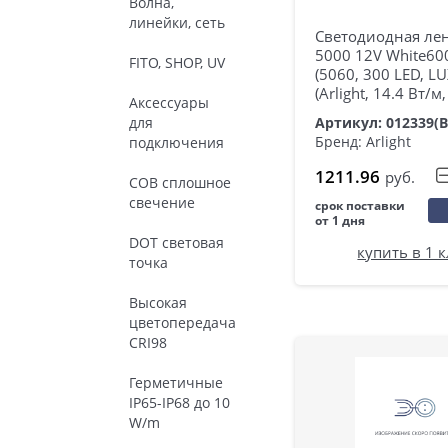
Волна,
линейки, сеть
Светодиодная лен
5000 12V White60
FITO, SHOP, UV
(5060, 300 LED, LU
(Arlight, 14.4 Вт/м,
Аксессуары
Артикул: 012339(B
для
Бренд: Arlight
подключения
1211.96
руб.
COB сплошное
свечение
срок поставки
от 1 дня
DOT световая
купить в 1 
точка
Высокая
цветопередача
CRI98
Герметичные
IP65-IP68 до 10
W/m