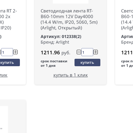
та RT 2-
Светодиодная лента RT-
Свето
00 2x
B60-10mm 12V Day4000
B60-
X)
(14.4 W/m, IP20, 5060, 5m)
(14.4
 IP20)
(Arlight, Открытый)
(Arlig
)
Артикул: 012338(2)
Артик
Бренд: Arlight
Бренд
1211.96
1211
руб.
срок поставки
срок 
купить
купить
от 1 дня
от 1 д
клик
купить в 1 клик