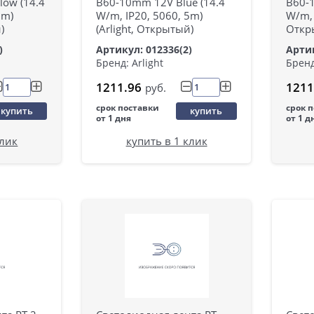
low (14.4
B60-10mm 12V Blue (14.4
B60-1
5m)
W/m, IP20, 5060, 5m)
W/m, 
)
(Arlight, Открытый)
Откр
)
Артикул: 012336(2)
Артик
Бренд: Arlight
Бренд
1211.96
1211
руб.
срок поставки
срок 
купить
купить
от 1 дня
от 1 д
клик
купить в 1 клик