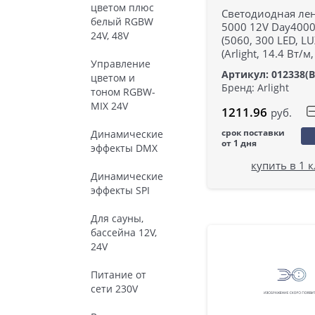
цветом плюс
Светодиодная лен
белый RGBW
5000 12V Day4000
24V, 48V
(5060, 300 LED, LU
(Arlight, 14.4 Вт/м,
Управление
Артикул: 012338(B
цветом и
Бренд: Arlight
тоном RGBW-
MIX 24V
1211.96
руб.
срок поставки
Динамические
от 1 дня
эффекты DMX
купить в 1 
Динамические
эффекты SPI
Для сауны,
бассейна 12V,
24V
Питание от
сети 230V