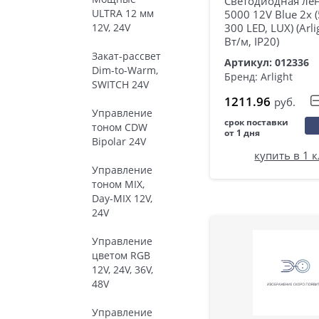
Светодиодная лен
ULTRA 12 мм
5000 12V Blue 2x 
12V, 24V
300 LED, LUX) (Arli
Вт/м, IP20)
Закат-рассвет
Артикул: 012336
Dim-to-Warm,
Бренд: Arlight
SWITCH 24V
1211.96
руб.
Управление
срок поставки
тоном CDW
от 1 дня
Bipolar 24V
купить в 1 
Управление
тоном MIX,
Day-MIX 12V,
24V
Управление
цветом RGB
12V, 24V, 36V,
48V
Управление