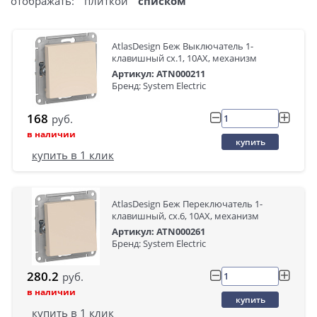
отображать:
плиткой
списком
AtlasDesign Беж Выключатель 1-
клавишный сх.1, 10АХ, механизм
Артикул: ATN000211
Бренд: System Electric
168
руб.
в наличии
купить
купить в 1 клик
AtlasDesign Беж Переключатель 1-
клавишный, сх.6, 10АХ, механизм
Артикул: ATN000261
Бренд: System Electric
280.2
руб.
в наличии
купить
купить в 1 клик