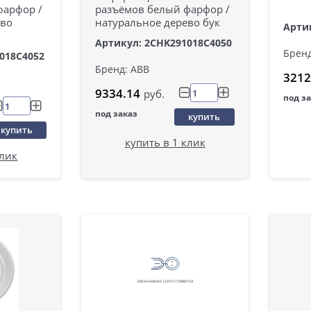
фарфор /
разъёмов белый фарфор /
ево
натуральное дерево бук
Арти
Артикул: 2CHK291018C4050
Бренд
018C4052
Бренд: ABB
3212
9334.14
руб.
под з
под заказ
купить
купить
купить в 1 клик
клик