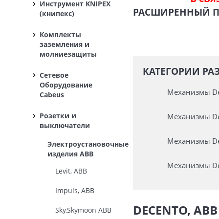
Инструмент KNIPEX
РАСШИРЕННЫЙ 
(книпекс)
Комплекты
заземления и
молниезащиты
КАТЕГОРИИ РАЗ
Сетевое
Оборудование
Механизмы De
Cabeus
Розетки и
Механизмы De
выключатели
Механизмы De
Электроустановочные
изделия ABB
Механизмы De
Levit, ABB
Impuls, ABB
DECENTO, ABB
Sky,Skymoon ABB