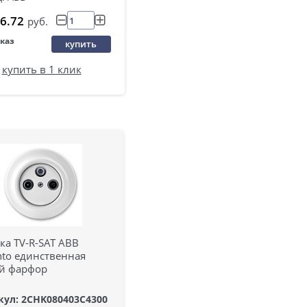
6.72
руб.
аказ
купить
купить в 1 клик
ка TV-R-SAT ABB
nto единственная
й фарфор
кул: 2CHK080403C4300