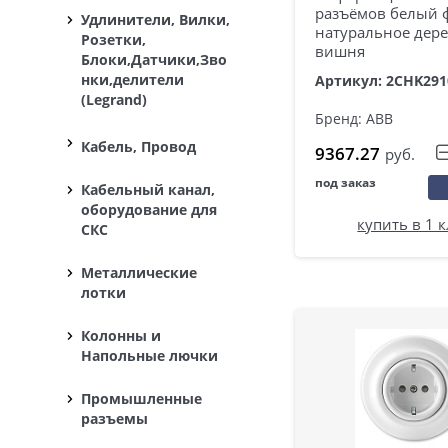
разъёмов белый 
Удлинители, Вилки,
натуральное дер
Розетки,
вишня
Блоки,Датчики,Зво
нки,делители
Артикул: 2CHK291
(Legrand)
Бренд: ABB
Кабель, Провод
9367.27
руб.
под заказ
Кабельный канал,
оборудование для
купить в 1 
СКС
Металлические
лотки
Колонны и
Напольные лючки
Промышленные
разъемы