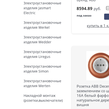
Электроустановочные
8594.89
изделия Jasmart
руб.
Electric
под заказ
Электроустановочные
купить в 1 
изделия Werkel
Электроустановочные
изделия Wedder
Электроустановочные
изделия Liregus
Электроустановочные
изделия Simon
Электроустановочные
изделия Merten
Розетка ABB Decen
заземлением со 
16А белый фарфо
Накладной монтаж
натуральное дер
(розетки,выключатели)
вишня