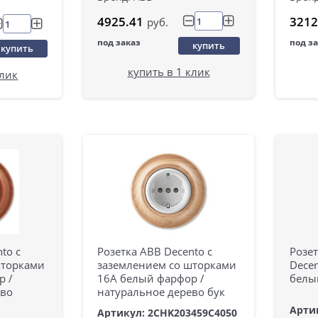
4925.41
3212
руб.
под заказ
под з
купить
купить
купить в 1 клик
клик
to с
Розетка ABB Decento с
Розет
шторками
заземлением со шторками
Dece
р /
16А белый фарфор /
белы
ево
натуральное дерево бук
Арти
Артикул: 2CHK203459C4050