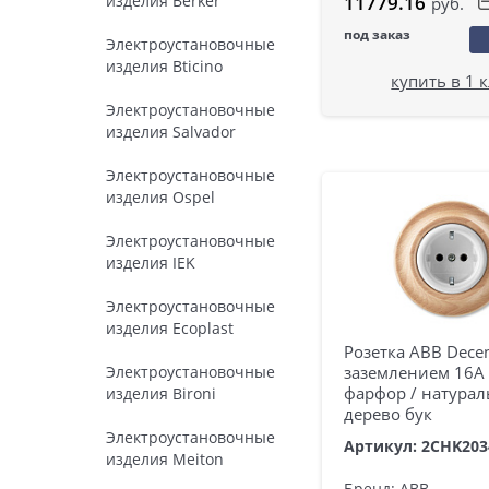
изделия Berker
11779.16
руб.
под заказ
Электроустановочные
изделия Bticino
купить в 1 
Электроустановочные
изделия Salvador
Электроустановочные
изделия Ospel
Электроустановочные
изделия IEK
Электроустановочные
изделия Ecoplast
Розетка ABB Decen
Электроустановочные
заземлением 16А
фарфор / натура
изделия Bironi
дерево бук
Электроустановочные
Артикул: 2CHK203
изделия Meiton
Бренд: ABB