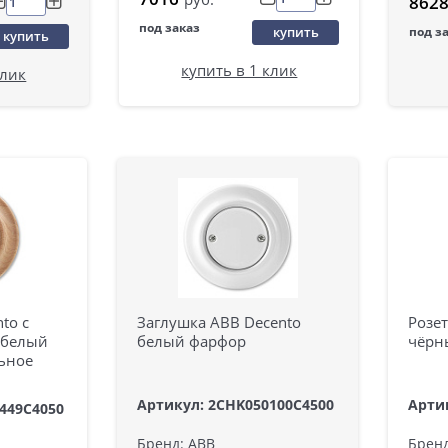
8628
под заказ
купить
под з
купить
купить в 1 клик
клик
to с
Заглушка ABB Decento
Розет
 белый
белый фарфор
чёрн
льное
Артикул: 2CHK050100C4500
Арти
449C4050
Бренд: ABB
Бренд