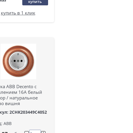
аказ
купить
купить в 1 клик
тка ABB Decento с
млением 16А белый
ор / натуральное
во вишня
кул: 2CHK203449C4052
д: ABB