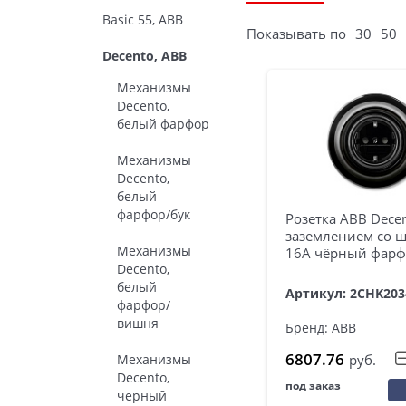
Basic 55, ABB
Показывать по
30
50
Decento, ABB
Механизмы
Decento,
белый фарфор
Механизмы
Decento,
белый
фарфор/бук
Розетка ABB Decen
заземлением со 
Механизмы
16А чёрный фар
Decento,
белый
Артикул: 2CHK203
фарфор/
вишня
Бренд: ABB
6807.76
Механизмы
руб.
Decento,
под заказ
черный