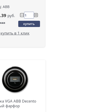
: ABB
.39
руб.
аказ
купить
купить в 1 клик
ка VGA ABB Decento
ый фарфор