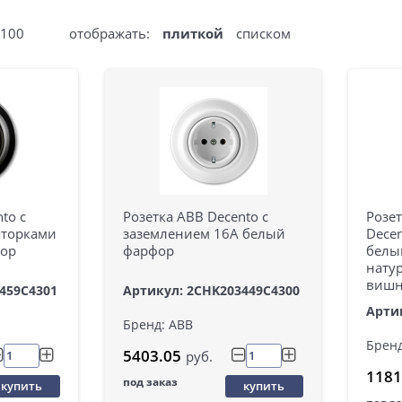
100
отображать:
плиткой
списком
to с
Розетка ABB Decento с
Розет
шторками
заземлением 16А белый
Dece
фор
фарфор
белы
нату
вишн
459C4301
Артикул: 2CHK203449C4300
Арти
Бренд: ABB
Бренд
5403.05
руб.
1181
под заказ
купить
купить