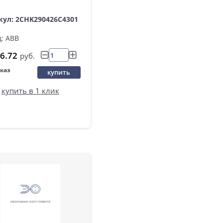
кул: 2CHK290426C4301
: ABB
6.72
руб.
аказ
купить
купить в 1 клик