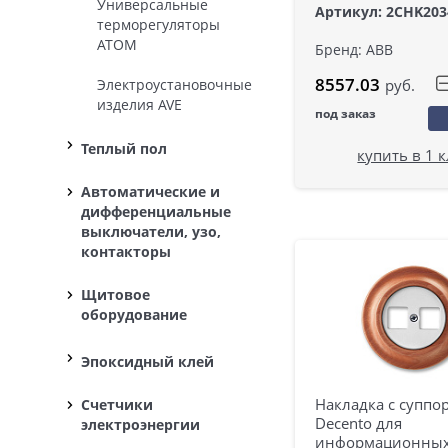
Универсальные
Артикул: 2CHK203
терморегуляторы
ATOM
Бренд: ABB
8557.03
руб.
Электроустановочные
изделия AVE
под заказ
Теплый пол
купить в 1 
Автоматические и
дифференциальные
выключатели, узо,
контакторы
Щитовое
оборудование
Эпоксидный клей
Накладка с суппо
Счетчики
Decento для
электроэнергии
информационны