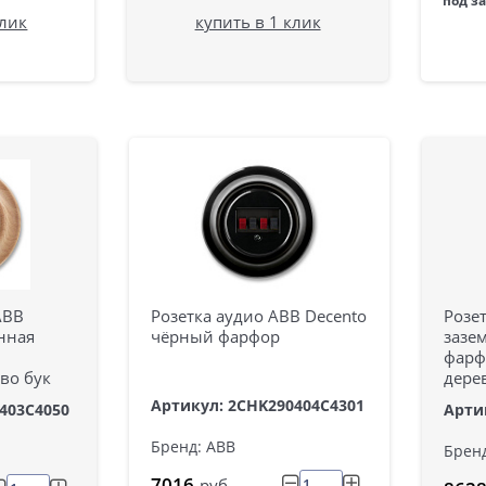
под з
клик
купить в 1 клик
ABB
Розетка аудио ABB Decento
Розе
нная
чёрный фарфор
зазе
фарф
во бук
дере
Артикул: 2CHK290404C4301
403C4050
Арти
Бренд: ABB
Брен
7016
руб.