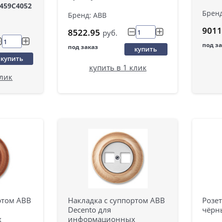
459C4052
Бренд
Бренд: ABB
9011
8522.95
руб.
под з
под заказ
купить
купить
купить в 1 клик
клик
ртом ABB
Накладка с суппортом ABB
Розет
Decento для
чёрн
х
информационных