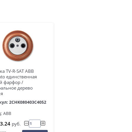
ка TV-R-SAT ABB
nto единственная
й фарфор /
ральное дерево
я
кул: 2CHK080403C4052
: ABB
3.24
руб.