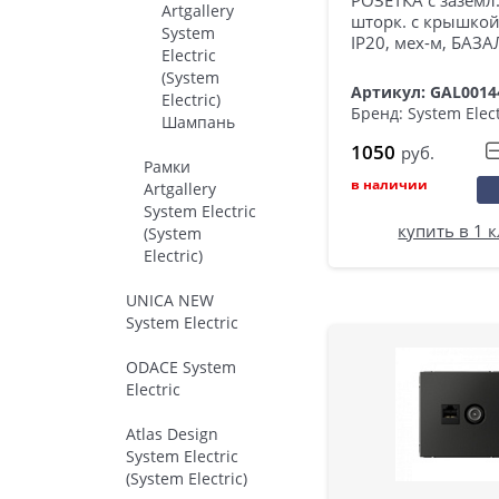
Artgallery
шторк. с крышкой
System
IP20, мех-м, БАЗА
Electric
(System
Артикул: GAL0014
Electric)
Бренд: System Elect
Шампань
1050
руб.
Рамки
в наличии
Artgallery
System Electric
купить в 1 
(System
Electric)
UNICA NEW
System Electric
ODACE System
Electric
Atlas Design
System Electric
(System Electric)