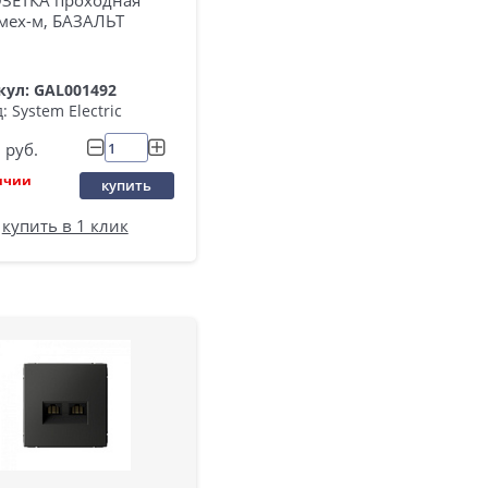
 мех-м, БАЗАЛЬТ
кул: GAL001492
: System Electric
руб.
ичии
купить
купить в 1 клик