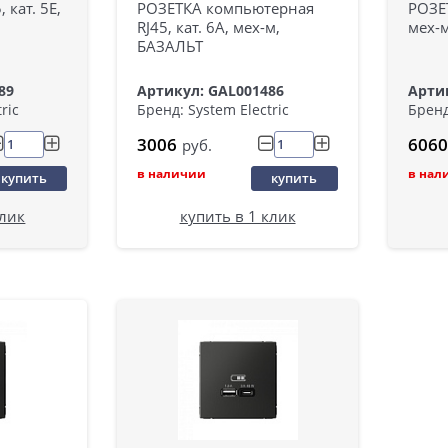
 кат. 5Е,
РОЗЕТКА компьютерная
РОЗЕТ
RJ45, кат. 6A, мех-м,
мех-
БАЗАЛЬТ
89
Артикул: GAL001486
Арти
ric
Бренд: System Electric
Бренд
3006
6060
руб.
в наличии
в нал
купить
купить
клик
купить в 1 клик