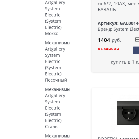
Artgallery
сх.6/2, 10АХ, мех-
System
БАЗАЛЬТ
Electric
(System
Артикул: GAL0014
Electric)
Бренд: System Elect
Мокко
1404
руб.
Механизмы
Artgallery
в наличии
System
Electric
купить в 1 
(System
Electric)
Песочный
Механизмы
Artgallery
System
Electric
(System
Electric)
Сталь
Механизмы
РОЗЕТКА с заземл.