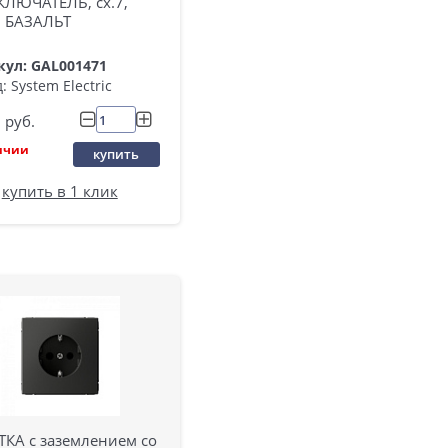
КЛЮЧАТЕЛЬ, сх.7,
, БАЗАЛЬТ
кул: GAL001471
: System Electric
руб.
ичии
купить
купить в 1 клик
ТКА с заземлением со