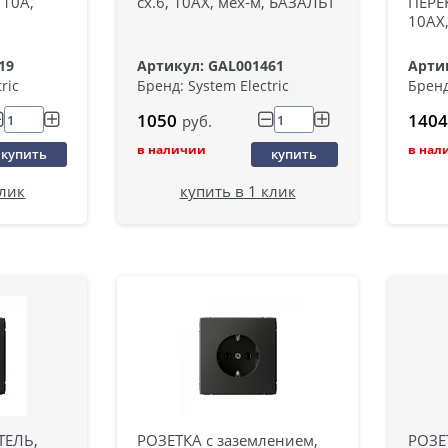
 10А,
сх.6, 10АХ, мех-м, БАЗАЛЬТ
ПЕРЕ
10АХ
19
Артикул: GAL001461
Арти
ric
Бренд: System Electric
Бренд
1050
1404
руб.
в наличии
в нал
купить
купить
клик
купить в 1 клик
ТЕЛЬ,
РОЗЕТКА с заземлением,
РОЗЕ