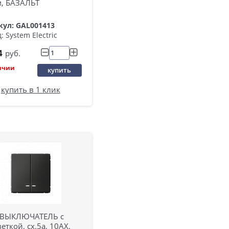
м, БАЗАЛЬТ
кул: GAL001413
: System Electric
4
руб.
ичии
купить
купить в 1 клик
. ВЫКЛЮЧАТЕЛЬ с
еткой, сх.5а, 10АХ,