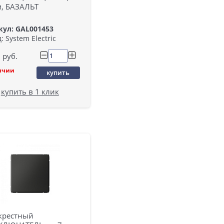
м, БАЗАЛЬТ
кул: GAL001453
: System Electric
руб.
ичии
купить
купить в 1 клик
крестный