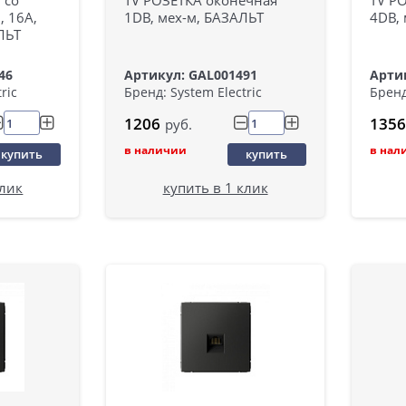
, 16А,
1DB, мех-м, БАЗАЛЬТ
4DB,
ЛЬТ
46
Артикул: GAL001491
Арти
ric
Бренд: System Electric
Бренд
1206
1356
руб.
в наличии
в нал
купить
купить
клик
купить в 1 клик