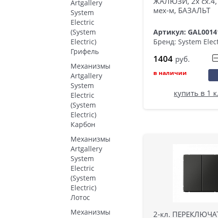
ЖАЛЮЗИ, 2х сх.4,
Artgallery
мех-м, БАЗАЛЬТ
System
Electric
(System
Артикул: GAL0014
Бренд: System Elect
Electric)
Грифель
1404
руб.
Механизмы
в наличии
Artgallery
System
купить в 1 
Electric
(System
Electric)
Карбон
Механизмы
Artgallery
System
Electric
(System
Electric)
Лотос
Механизмы
2-кл. ПЕРЕКЛЮЧА