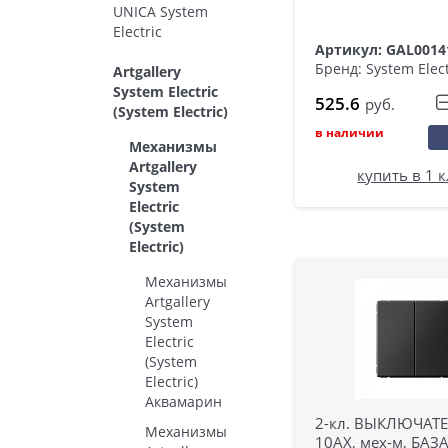
UNICA System
Electric
Артикул: GAL0014
Бренд: System Elect
Artgallery
System Electric
525.6
руб.
(System Electric)
в наличии
Механизмы
Artgallery
купить в 1 
System
Electric
(System
Electric)
Механизмы
Artgallery
System
Electric
(System
Electric)
Аквамарин
2-кл. ВЫКЛЮЧАТЕЛ
Механизмы
10АХ, мех-м, БАЗ