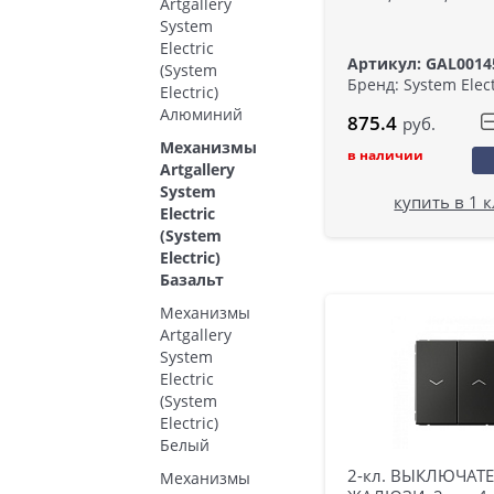
Artgallery
System
Electric
Артикул: GAL0014
(System
Бренд: System Elect
Electric)
Алюминий
875.4
руб.
Механизмы
в наличии
Artgallery
System
купить в 1 
Electric
(System
Electric)
Базальт
Механизмы
Artgallery
System
Electric
(System
Electric)
Белый
2-кл. ВЫКЛЮЧАТ
Механизмы