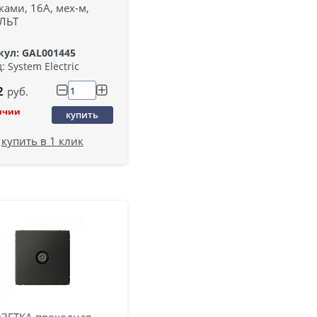
ами, 16А, мех-м,
ЛЬТ
кул: GAL001445
: System Electric
2
руб.
ичии
купить
купить в 1 клик
ОЗЕТКА проходная