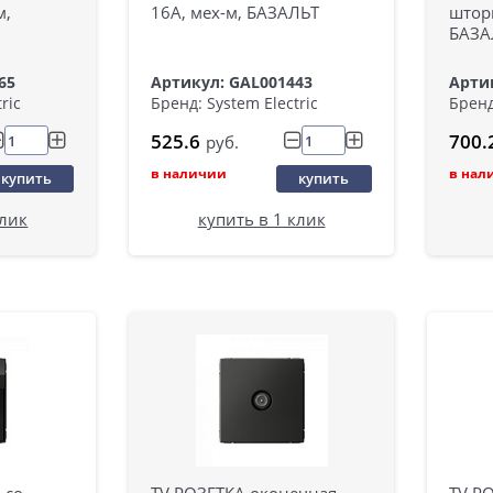
м,
16А, мех-м, БАЗАЛЬТ
шторк
БАЗА
65
Артикул: GAL001443
Арти
ric
Бренд: System Electric
Бренд
525.6
700.
руб.
в наличии
в нал
купить
купить
клик
купить в 1 клик
 со
TV РОЗЕТКА оконечная
TV Р