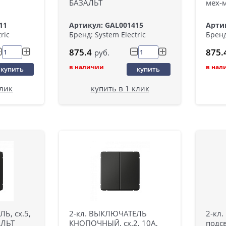
БАЗАЛЬТ
мех-
11
Артикул: GAL001415
Арти
ric
Бренд: System Electric
Бренд
875.4
875.
руб.
в наличии
в нал
купить
купить
клик
купить в 1 клик
Ь, сх.5,
2-кл. ВЫКЛЮЧАТЕЛЬ
2-кл
АЛЬТ
КНОПОЧНЫЙ, сх.2, 10А,
подсв