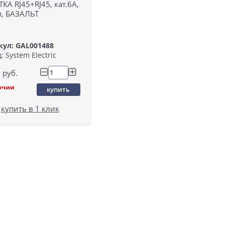
КА RJ45+RJ45, кат.6А,
м, БАЗАЛЬТ
кул: GAL001488
: System Electric
руб.
ичии
купить
купить в 1 клик