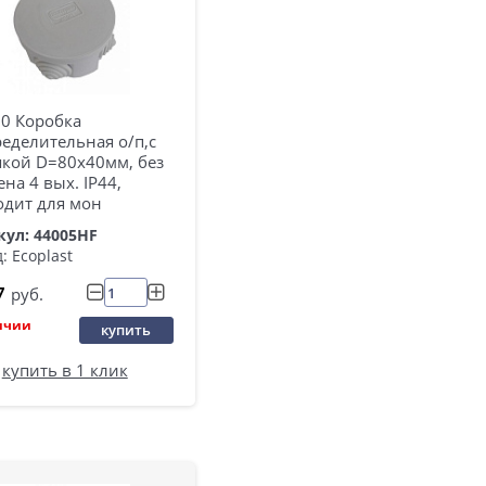
80 Коробка
еделительная о/п,с
кой D=80х40мм, без
ена 4 вых. IP44,
одит для мон
кул: 44005HF
: Ecoplast
7
руб.
ичии
купить
купить в 1 клик