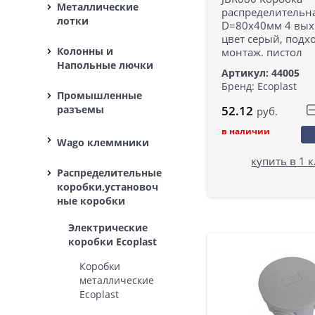
Металлические
распределительна
лотки
D=80х40мм 4 вых.
цвет серый, подх
Колонны и
монтаж. пистол
Напольные лючки
Артикул: 44005
Бренд: Ecoplast
Промышленные
разъемы
52.12
руб.
в наличии
Wago клеммники
купить в 1 
Распределительные
коробки,установоч
ные коробки
Электрические
коробки Ecoplast
Коробки
металлические
Ecoplast