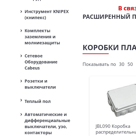
В свя
Инструмент KNIPEX
РАСШИРЕННЫЙ 
(книпекс)
Комплекты
заземления и
молниезащиты
КОРОБКИ ПЛА
Сетевое
Оборудование
Показывать по
30
50
Cabeus
Розетки и
выключатели
Теплый пол
Автоматические и
дифференциальные
JBL090 Коробка
выключатели, узо,
распределительна
контакторы