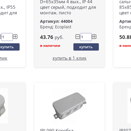
D=65х35мм 4 вых., IP 44
сальн
., IP55
цвет серый, подходит для
85х8
одит для
монтаж. писто
цвет 
Артикул: 44004
Артик
Бренд: Ecoplast
Бренд
43.76
50.8
руб.
в наличии
в нал
купить
купить
клик
купить в 1 клик
JBL090 Коробка
JBS0