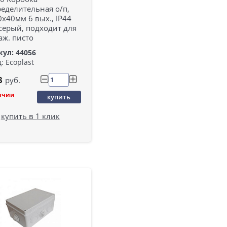
еделительная о/п,
х40мм 6 вых., IP44
серый, подходит для
аж. писто
ул: 44056
: Ecoplast
3
руб.
ичии
купить
купить в 1 клик