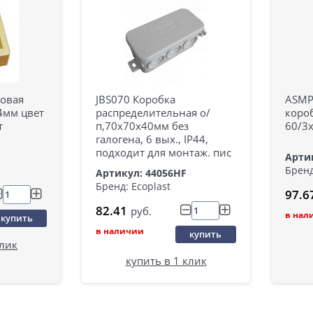
товая
JBS070 Коробка
ASMP
4мм цвет
распределительная о/
коро
т
п,70х70х40мм без
60/3
галогена, 6 вых., IP44,
подходит для монтаж. пис
Артик
Бренд
Артикул: 44056HF
Бренд: Ecoplast
97.6
82.41
руб.
в нал
купить
в наличии
купить
клик
купить в 1 клик