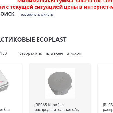
Минимальная сумма заказа составля
зи с текущей ситуацией цены в интернет-
ПОИСК
развернуть фильтр
СТИКОВЫЕ ECOPLAST
100
отображать:
плиткой
списком
JBR065 Коробка
JBL0
я без
распределительная о/п,
расп