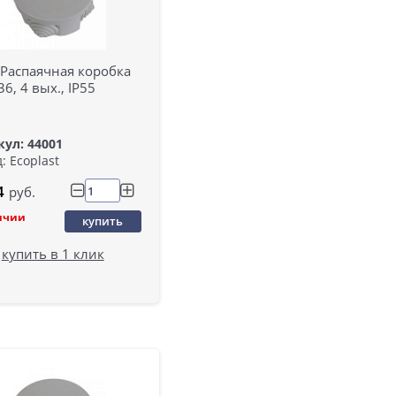
 Распаячная коробка
6, 4 вых., IP55
ул: 44001
: Ecoplast
4
руб.
ичии
купить
купить в 1 клик