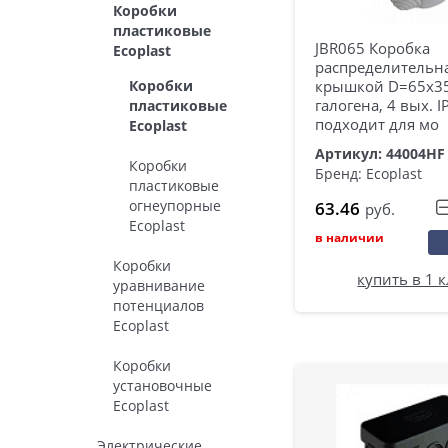
Коробки
пластиковые
JBR065 Коробка
Ecoplast
распределительна
Коробки
крышкой D=65х35
галогена, 4 вых. I
пластиковые
подходит для мо
Ecoplast
Артикул: 44004HF
Коробки
Бренд: Ecoplast
пластиковые
огнеупорные
63.46
руб.
Ecoplast
в наличии
Коробки
купить в 1 
уравнивание
потенциалов
Ecoplast
Коробки
установочные
Ecoplast
Электрические