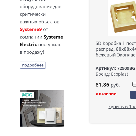
оборудование для
критически
важных объектов
Systeme9
от
компании
Systeme
SD Коробка 1 пос
Electric
поступило
распред. 88x88x4
в продажу!
бежевый Экоплас
подробнее
Артикул: 72909BG
Бренд: Ecoplast
81.86
руб.
в наличии
купить в 1 