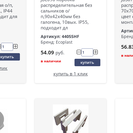
я о/п,
распределительная без
распр
, IP44
сальников о/
70х70
одит для
п,90х42х40мм без
цвет 
галогена, 10вых. IP55,
монт
подходит дл
Артик
Артикул: 44055HF
Бренд
Бренд: Ecoplast
56.8
54.09
руб.
в нал
купить
в наличии
купить
клик
купить в 1 клик