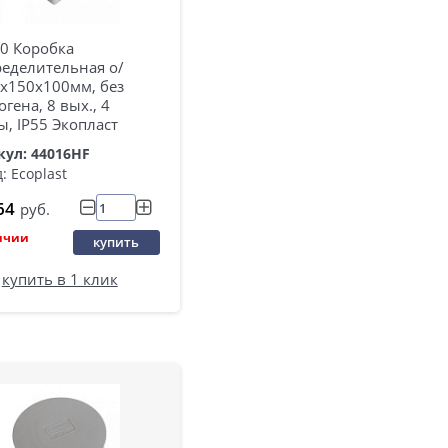
10 Коробка
ределительная о/
0х150х100мм, без
огена, 8 вых., 4
, IP55 Экопласт
кул: 44016HF
: Ecoplast
64
руб.
ичии
купить
купить в 1 клик