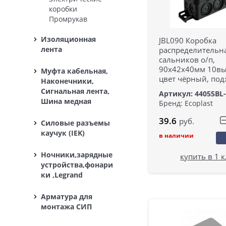
коробки
Промрукав
Изоляционная
JBL090 Коробка
лента
распределительна
сальников о/п,
90х42х40мм 10вых
Муфта кабельная,
цвет чёрный, под
Наконечники,
Сигнальная лента,
Артикул: 44055BL
Шина медная
Бренд: Ecoplast
39.6
руб.
Силовые разъемы
каучук (IEK)
в наличии
Ночники,зарядные
купить в 1 
устройства,фонари
ки ,Legrand
Арматура для
монтажа СИП