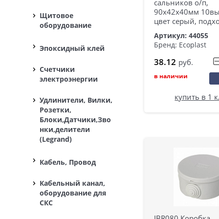
сальников о/п,
90х42х40мм 10вых
Щитовое
цвет серый, подх
оборудование
Артикул: 44055
Бренд: Ecoplast
Эпоксидный клей
38.12
руб.
Счетчики
в наличии
электроэнергии
купить в 1 
Удлинители, Вилки,
Розетки,
Блоки,Датчики,Зво
нки,делители
(Legrand)
Кабель, Провод
Кабельный канал,
оборудование для
СКС
JBR080 Коробка