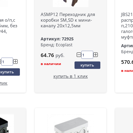
ASMP12 Переходник для
JBS2
я о/п,с
коробки SM,SD к мини-
расп
мм, без
каналу 20х12,5мм
п,21
P44,
галог
муфты
Артикул: 72925
Бренд: Ecoplast
Арти
Бренд
64.76
руб.
570.
в наличии
купить
в нал
купить
купить в 1 клик
клик