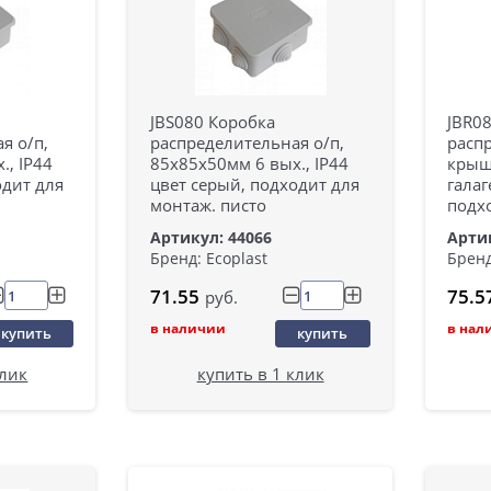
JBS080 Коробка
JBR0
я о/п,
распределительная о/п,
распр
., IP44
85х85х50мм 6 вых., IP44
крыш
одит для
цвет серый, подходит для
галаг
монтаж. писто
подх
Артикул: 44066
Арти
Бренд: Ecoplast
Бренд
71.55
75.5
руб.
в наличии
в нал
купить
купить
клик
купить в 1 клик