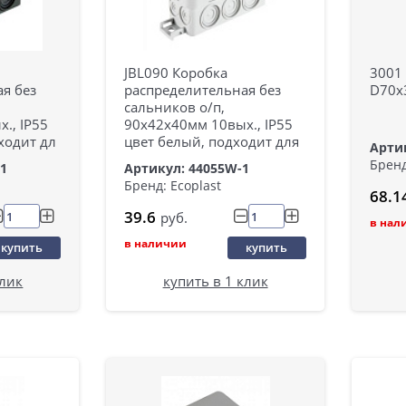
JBL090 Коробка
3001
я без
распределительная без
D70x3
сальников о/п,
., IP55
90х42х40мм 10вых., IP55
ходит дл
цвет белый, подходит для
Артик
Бренд
-1
Артикул: 44055W-1
Бренд: Ecoplast
68.1
39.6
руб.
в нал
в наличии
купить
купить
клик
купить в 1 клик