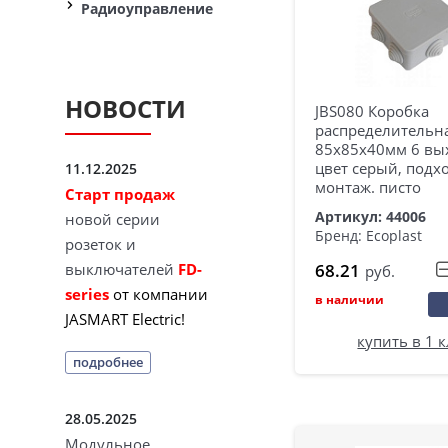
Радиоуправление
НОВОСТИ
JBS080 Коробка
распределительна
85х85х40мм 6 вых
цвет серый, подх
11.12.2025
монтаж. писто
Старт продаж
Артикул: 44006
новой серии
Бренд: Ecoplast
розеток и
68.21
выключателей
FD-
руб.
series
от компании
в наличии
JASMART Electric!
купить в 1 
подробнее
28.05.2025
Модульное