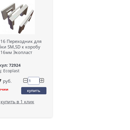
16 Переходник для
бки SM,SD к коробу
х16мм Экопласт
ул: 72924
: Ecoplast
7
руб.
ичии
купить
купить в 1 клик