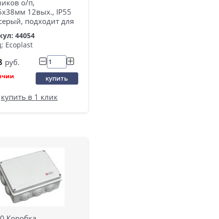
иков о/п,
5х38мм 12вых., IP55
серый, подходит для
ул: 44054
: Ecoplast
8
руб.
ичии
купить
купить в 1 клик
70 Коробка