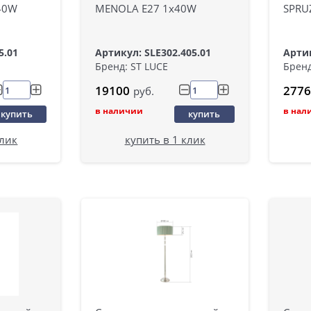
40W
MENOLA E27 1х40W
SPRU
5.01
Артикул: SLE302.405.01
Артик
Бренд: ST LUCE
Бренд
19100
2776
руб.
в наличии
в нал
купить
купить
клик
купить в 1 клик