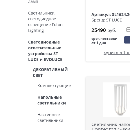
ламп
Светильники,
Артикул: SL1624.2
светодиодное
Бренд: ST LUCE
освещение Foton
25490
руб.
Lighting
срок поставки
Светодиодные
от 1 дня
осветительные
купить в 1 
устройства ST
LUCE и EVOLUCE
ДЕКОРАТИВНЫЙ
СВЕТ
Комплектующие
Напольные
светильники
Настенные
светильники
Светильник нап
NORDIC E27 1х60