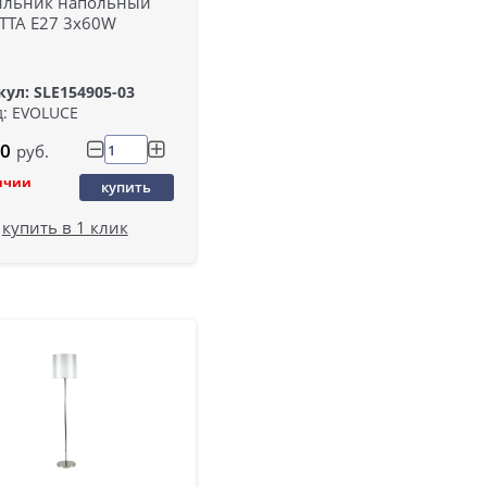
ильник напольный
TTA E27 3х60W
ул: SLE154905-03
: EVOLUCE
0
руб.
ичии
купить
купить в 1 клик