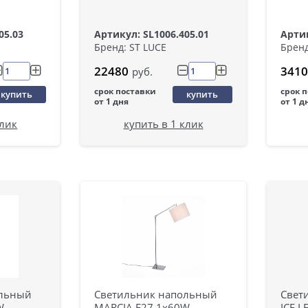
05.03
Артикул: SL1006.405.01
Артик
Бренд: ST LUCE
Бренд
22480
3410
руб.
срок поставки
срок 
купить
купить
от 1 дня
от 1 д
клик
купить в 1 клик
ольный
Светильник напольный
Свет
W
MARCIA E27 1х60W
ICE L