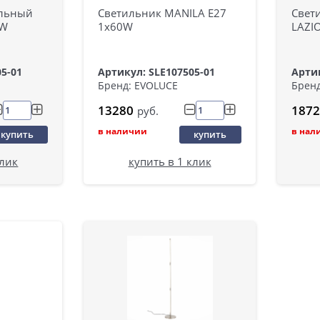
ольный
Светильник MANILA E27
Свет
0W
1х60W
LAZI
05-01
Артикул: SLE107505-01
Артик
Бренд: EVOLUCE
Бренд
13280
1872
руб.
в наличии
в нал
купить
купить
клик
купить в 1 клик