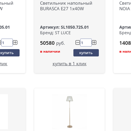
ольный
Светильник напольный
Свет
0W
BURASCA E27 1х40W
NOIA
05.01
Артикул: SL1050.725.01
Артик
Бренд: ST LUCE
Бренд
50580
1408
руб.
в наличии
в нал
купить
купить
клик
купить в 1 клик