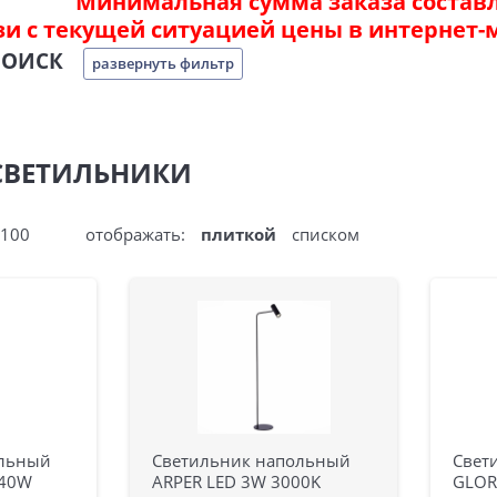
Минимальная сумма заказа составля
зи с текущей ситуацией цены в интернет-
ПОИСК
развернуть фильтр
СВЕТИЛЬНИКИ
100
отображать:
плиткой
списком
ольный
Светильник напольный
Свет
х40W
ARPER LED 3W 3000K
GLOR