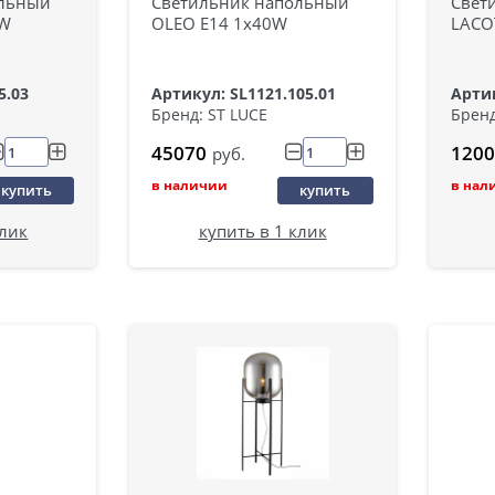
ольный
Светильник напольный
Свет
0W
OLEO E14 1х40W
LACO
5.03
Артикул: SL1121.105.01
Артик
Бренд: ST LUCE
Бренд
45070
1200
руб.
в наличии
в нал
купить
купить
клик
купить в 1 клик