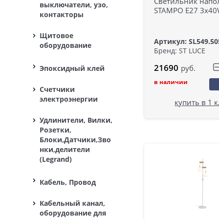
Светильник нап
выключатели, узо,
STAMPO E27 3х4
контакторы
Щитовое
Артикул: SL549.50
оборудование
Бренд: ST LUCE
21690
руб.
Эпоксидный клей
в наличии
Счетчики
электроэнергии
купить в 1 
Удлинители, Вилки,
Розетки,
Блоки,Датчики,Зво
нки,делители
(Legrand)
Кабель, Провод
Кабельный канал,
оборудование для