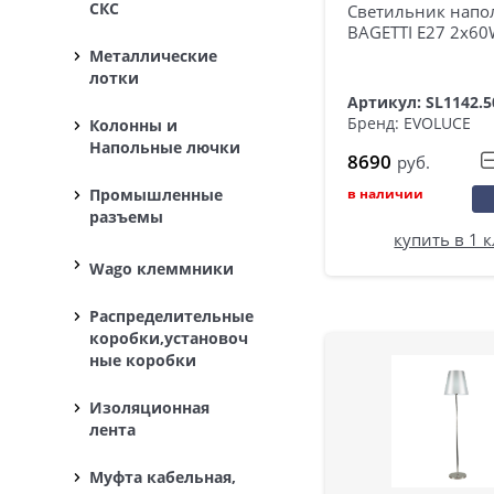
СКС
Светильник нап
BAGETTI E27 2х6
Металлические
лотки
Артикул: SL1142.5
Бренд: EVOLUCE
Колонны и
Напольные лючки
8690
руб.
в наличии
Промышленные
разъемы
купить в 1 
Wago клеммники
Распределительные
коробки,установоч
ные коробки
Изоляционная
лента
Муфта кабельная,