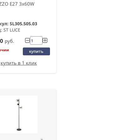
ZZO E27 3х60W
ул: SL305.505.03
: ST LUCE
0
руб.
ичии
купить
купить в 1 клик