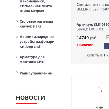
Наконечники,
Светильник нап
Сигнальная лента,
BELLINO E27 1х4
Шина медная
Силовые разъемы
Артикул: SLE1059
каучук (IEK)
Бренд: EVOLUCE
Ночники,зарядные
14740
руб.
устройства,фонари
в наличии
ки ,Legrand
купить в 1 
Арматура для
монтажа СИП
Радиоуправление
НОВОСТИ