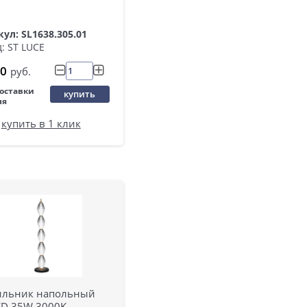
ул: SL1638.305.01
: ST LUCE
0
руб.
поставки
купить
ня
купить в 1 клик
ильник напольный
ED 35W 3000K