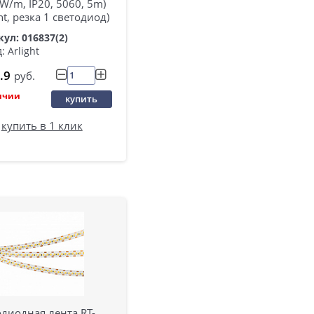
 W/m, IP20, 5060, 5m)
ght, резка 1 светодиод)
ул: 016837(2)
: Arlight
.9
руб.
ичии
купить
купить в 1 клик
диодная лента RT-