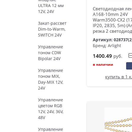
ULTRA 12 мм
Светодиодная лен
12V, 24V
A168-10mm 24V
Warm3500-CX2 (1
Закат-рассвет
IP20, 2835, 5m) (Ar
Dim-to-Warm,
резка 2 светодиод
SWITCH 24V
Артикул: 028737(2
Бренд: Arlight
Управление
тоном CDW
1400.49
руб.
Bipolar 24V
в наличии
Управление
тоном MIX,
купить в 1 
Day-MIX 12V,
24V
Управление
цветом RGB
12V, 24V, 36V,
48V
Управление