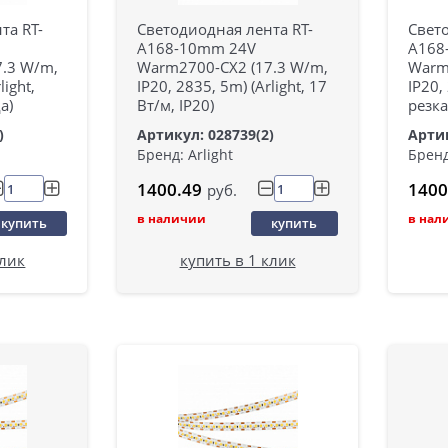
та RT-
Светодиодная лента RT-
Свето
A168-10mm 24V
A168
7.3 W/m,
Warm2700-CX2 (17.3 W/m,
Warm
light,
IP20, 2835, 5m) (Arlight, 17
IP20, 
а)
Вт/м, IP20)
резка
)
Артикул: 028739(2)
Артик
Бренд: Arlight
Бренд
1400.49
1400
руб.
в наличии
в нал
купить
купить
клик
купить в 1 клик