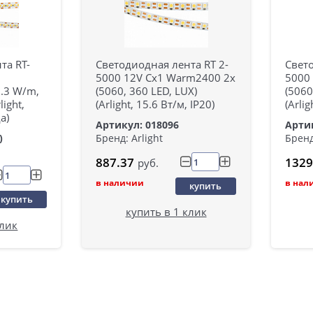
та RT-
Светодиодная лента RT 2-
Свето
5000 12V Cx1 Warm2400 2x
5000 
7.3 W/m,
(5060, 360 LED, LUX)
(5060
light,
(Arlight, 15.6 Вт/м, IP20)
(Arlig
а)
Артикул: 018096
Артик
)
Бренд: Arlight
Бренд
887.37
1329
руб.
в наличии
в нал
купить
купить
купить в 1 клик
клик