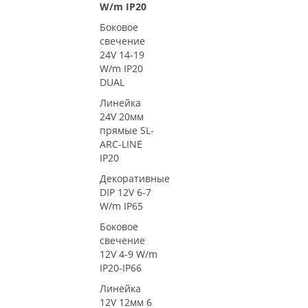
W/m IP20
Боковое
свечение
24V 14-19
W/m IP20
DUAL
Линейка
24V 20мм
прямые SL-
ARC-LINE
IP20
Декоративные
DIP 12V 6-7
W/m IP65
Боковое
свечение
12V 4-9 W/m
IP20-IP66
Линейка
12V 12мм 6