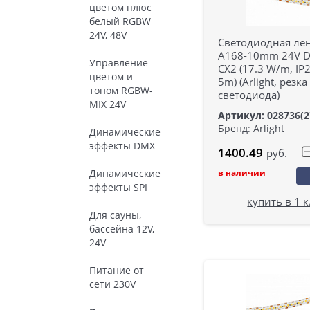
цветом плюс
белый RGBW
24V, 48V
Светодиодная лен
A168-10mm 24V D
Управление
CX2 (17.3 W/m, IP2
цветом и
5m) (Arlight, резка
тоном RGBW-
светодиода)
MIX 24V
Артикул: 028736(2
Бренд: Arlight
Динамические
эффекты DMX
1400.49
руб.
в наличии
Динамические
эффекты SPI
купить в 1 
Для сауны,
бассейна 12V,
24V
Питание от
сети 230V