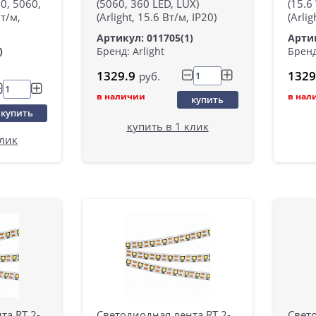
0, 5060,
(5060, 360 LED, LUX)
(15.6
Вт/м,
(Arlight, 15.6 Вт/м, IP20)
(Arli
Артикул: 011705(1)
Артик
)
Бренд: Arlight
Бренд
1329.9
1329
руб.
в наличии
в нал
купить
купить
купить в 1 клик
клик
та RT 2-
Светодиодная лента RT 2-
Свето