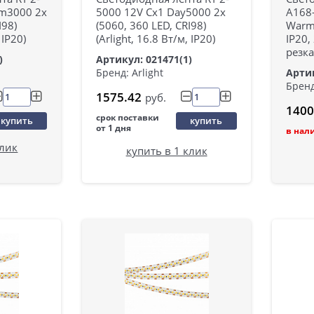
rm3000 2x
5000 12V Cx1 Day5000 2x
A168
I98)
(5060, 360 LED, CRI98)
Warm
 IP20)
(Arlight, 16.8 Вт/м, IP20)
IP20, 
резка
)
Артикул: 021471(1)
Артик
Бренд: Arlight
Бренд
1575.42
руб.
1400
срок поставки
купить
купить
от 1 дня
в нал
клик
купить в 1 клик