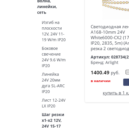
Волна,
линейки,
сеть
Изгиб на
Светодиодная лен
плоскости
A168-10mm 24V
12V, 24V 11-
White6000-CX2 (1
19 W/m IP20
IP20, 2835, 5m) (Ar
резка 2 светодиод
Боковое
свечение
Артикул: 028734(2
24V 9.6 W/m
Бренд: Arlight
IP20
1400.49
руб.
Линейка
24V 20мм
в наличии
дуга SL-ARC
IP20
купить в 1 
Лист 12-24V
LX IP20
Шаг резки
х1-x2 12V,
24V 15-17