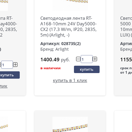
та RT-
Светодиодная лента RT-
Свето
ay4000-
A168-10mm 24V Day5000-
5000 
0, 2835,
CX2 (17.3 W/m, IP20, 2835,
10mm
 2
5m) (Arlight, -)
LUX) (
Артикул: 028735(2)
Артик
)
Бренд: Arlight
Бренд
1400.49
1155
руб.
в наличии
срок 
купить
от 1 д
купить
купить в 1 клик
клик