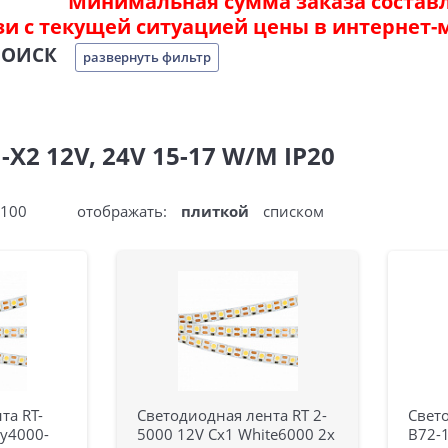
Минимальная сумма заказа составля
зи с текущей ситуацией цены в интернет-
ПОИСК
развернуть фильтр
X2 12V, 24V 15-17 W/M IP20
100
отображать:
плиткой
списком
та RT-
Светодиодная лента RT 2-
Свето
y4000-
5000 12V Cx1 White6000 2x
B72-