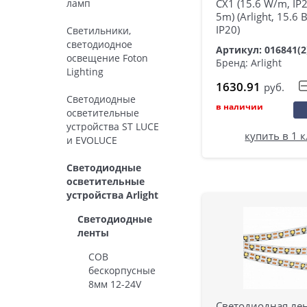
ламп
CX1 (15.6 W/m, IP2
5m) (Arlight, 15.6 
IP20)
Светильники,
светодиодное
Артикул: 016841(2
освещение Foton
Бренд: Arlight
Lighting
1630.91
руб.
Светодиодные
в наличии
осветительные
устройства ST LUCE
купить в 1 
и EVOLUCE
Светодиодные
осветительные
устройства Arlight
Светодиодные
ленты
COB
бескорпусные
8мм 12-24V
Светодиодная лен