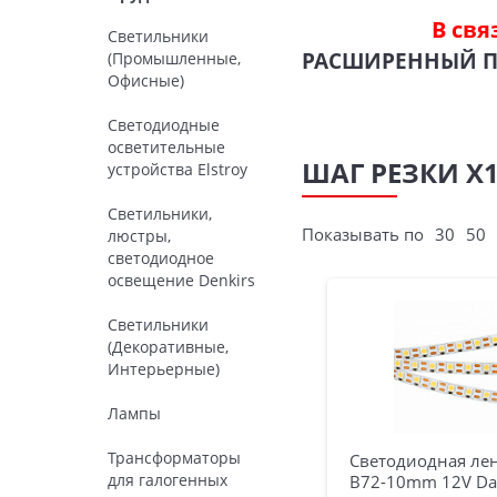
В свя
Светильники
РАСШИРЕННЫЙ 
(Промышленные,
Офисные)
Светодиодные
осветительные
ШАГ РЕЗКИ Х1-
устройства Elstroy
Светильники,
Показывать по
30
50
люстры,
светодиодное
освещение Denkirs
Светильники
(Декоративные,
Интерьерные)
Лампы
Трансформаторы
Светодиодная лен
для галогенных
B72-10mm 12V Da