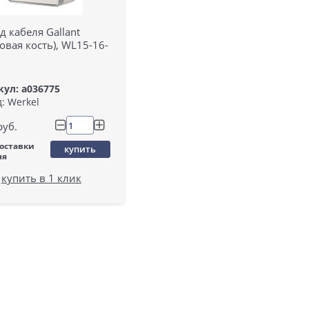
 кабеля Gallant
овая кость), WL15-16-
ул: a036775
: Werkel
руб.
поставки
купить
ня
купить в 1 клик