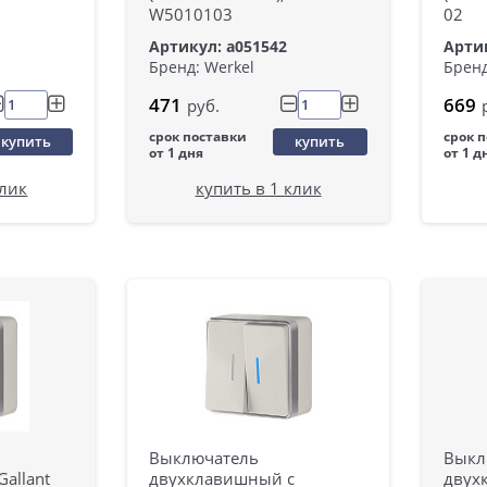
W5010103
02
Артикул: a051542
Артик
Бренд: Werkel
Бренд
471
669
руб.
срок поставки
срок 
купить
купить
от 1 дня
от 1 д
клик
купить в 1 клик
Выключатель
Выкл
allant
двухклавишный с
двух