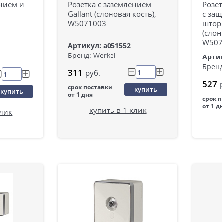
ением и
Розетка с заземлением
Розет
Gallant (слоновая кость),
с за
W5071003
шторк
(слон
W507
Артикул: a051552
Бренд: Werkel
Артик
Бренд
311
руб.
527
срок поставки
купить
купить
от 1 дня
срок 
от 1 д
купить в 1 клик
клик