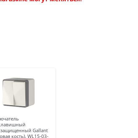
ючатель
клавишный
озащищенный Gallant
овая кость), WL15-03-