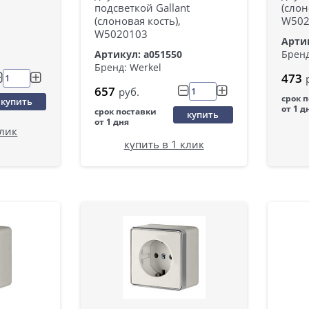
подсветкой Gallant
(слон
(слоновая кость),
W502
W5020103
Артик
Артикул: a051550
Бренд
Бренд: Werkel
473
657
руб.
срок 
купить
от 1 д
срок поставки
купить
от 1 дня
клик
купить в 1 клик