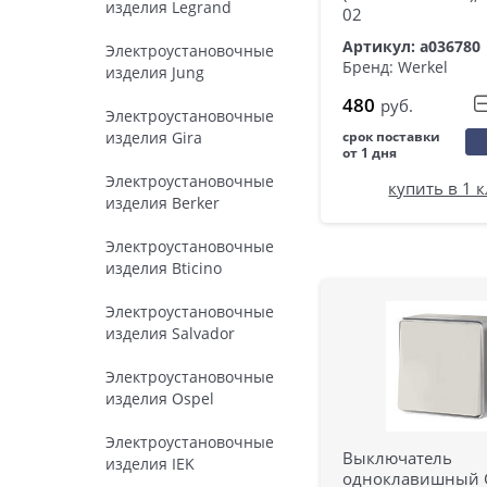
изделия Legrand
02
Артикул: a036780
Электроустановочные
Бренд: Werkel
изделия Jung
480
руб.
Электроустановочные
изделия Gira
срок поставки
от 1 дня
Электроустановочные
купить в 1 
изделия Berker
Электроустановочные
изделия Bticino
Электроустановочные
изделия Salvador
Электроустановочные
изделия Ospel
Электроустановочные
Выключатель
изделия IEK
одноклавишный G