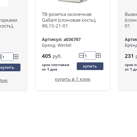
ТВ-розетка оконечная
Вывод
торками
Gallant (слоновая кость),
(слон
кость),
WL15-21-01
01
Артикул: a036787
Артик
Бренд: Werkel
Бренд
405
231
руб.
срок поставки
срок 
купить
купить
от 1 дня
от 1 д
купить в 1 клик
клик