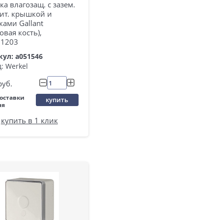
ка влагозащ. с зазем.
щит. крышкой и
ами Gallant
овая кость),
1203
ул: a051546
: Werkel
руб.
поставки
купить
ня
купить в 1 клик