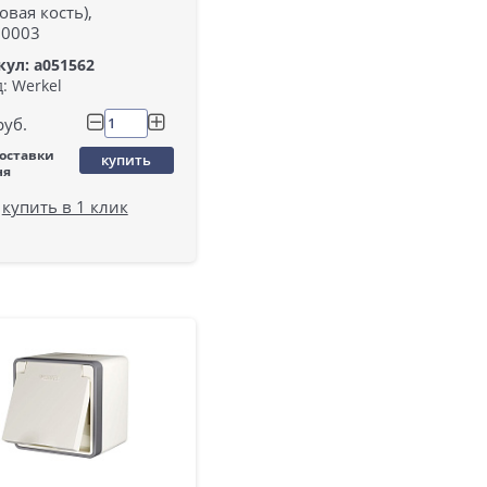
овая кость),
0003
ул: a051562
: Werkel
руб.
поставки
купить
ня
купить в 1 клик