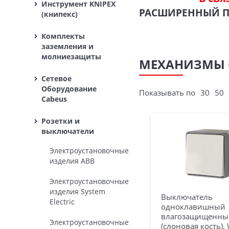
Инструмент KNIPEX
РАСШИРЕННЫЙ 
(книпекс)
Комплекты
заземления и
молниезащиты
МЕХАНИЗМЫ G
Сетевое
Оборудование
Показывать по
30
50
Cabeus
Розетки и
выключатели
Электроустановочные
изделия ABB
Электроустановочные
изделия System
Выключатель
Electric
одноклавишный
влагозащищенный
Электроустановочные
(слоновая кость),