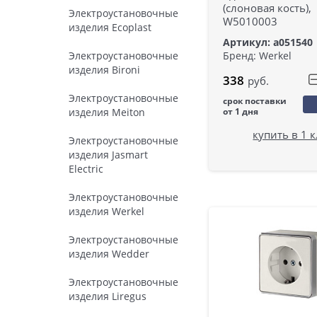
(слоновая кость),
Электроустановочные
W5010003
изделия Ecoplast
Артикул: a051540
Электроустановочные
Бренд: Werkel
изделия Bironi
338
руб.
Электроустановочные
срок поставки
изделия Meiton
от 1 дня
купить в 1 
Электроустановочные
изделия Jasmart
Electric
Электроустановочные
изделия Werkel
Электроустановочные
изделия Wedder
Электроустановочные
изделия Liregus