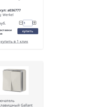
ул: a036777
: Werkel
руб.
поставки
купить
ня
купить в 1 клик
ючатель
клавишный Gallant