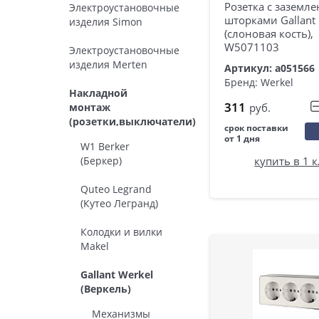
Розетка с заземл
Электроустановочные
шторками Gallant
изделия Simon
(слоновая кость),
W5071103
Электроустановочные
изделия Merten
Артикул: a051566
Бренд: Werkel
Накладной
311
руб.
монтаж
(розетки,выключатели)
срок поставки
от 1 дня
W1 Berker
(Беркер)
купить в 1 
Quteo Legrand
(Кутео Легранд)
Колодки и вилки
Makel
Gallant Werkel
(Веркель)
Механизмы