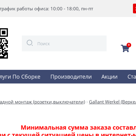
график работы офиса: 10:00 - 18:00, пн-пт
0
луги По Сборке
Производители
Акции
Ст
адной монтаж (розетки,выключатели)
Gallant Werkel (Верке
Минимальная сумма заказа составля
зи с текущей ситуацией цены в интернет-