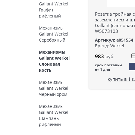
Gallant Werkel
Графит
Розетка тройная с
рифленый
заземлением и ш
Gallant (слоновая 
Механизмы
W5073103
Gallant Werkel
Артикул: a051554
Серебряный
Бренд: Werkel
Механизмы
983
руб.
Gallant Werkel
Слоновая
срок поставки
от 1 дня
кость
купить в 1 
Механизмы
Gallant Werkel
Черный хром
Механизмы
Gallant Werkel
Шампань
рифленый