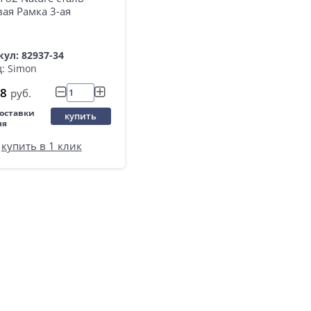
ая Рамка 3-ая
ул: 82937-34
: Simon
8
руб.
поставки
купить
ня
купить в 1 клик