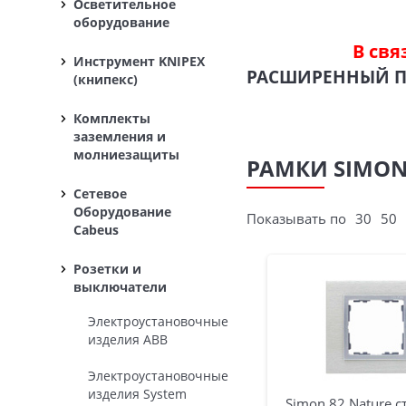
Осветительное
оборудование
В свя
Инструмент KNIPEX
РАСШИРЕННЫЙ 
(книпекс)
Комплекты
заземления и
молниезащиты
РАМКИ SIMON
Сетевое
Оборудование
Показывать по
30
50
Cabeus
Розетки и
выключатели
Электроустановочные
изделия ABB
Электроустановочные
изделия System
Simon 82 Nature с