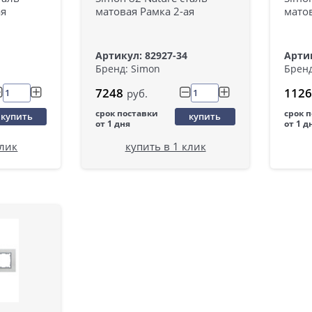
ая
матовая Рамка 2-ая
матов
Артикул: 82927-34
Артик
Бренд: Simon
Бренд
7248
1126
руб.
срок поставки
срок 
купить
купить
от 1 дня
от 1 д
клик
купить в 1 клик