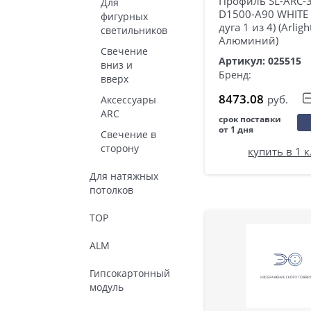
Профиль SL-ARC-
Для
D1500-A90 WHITE 
фигурных
дуга 1 из 4) (Arligh
светильников
Алюминий)
Свечение
Артикул: 025515
вниз и
Бренд:
вверх
8473.08
руб.
Аксессуары
ARC
срок поставки
от 1 дня
Свечение в
сторону
купить в 1 
Для натяжных
потолков
TOP
ALM
Гипсокартонный
модуль