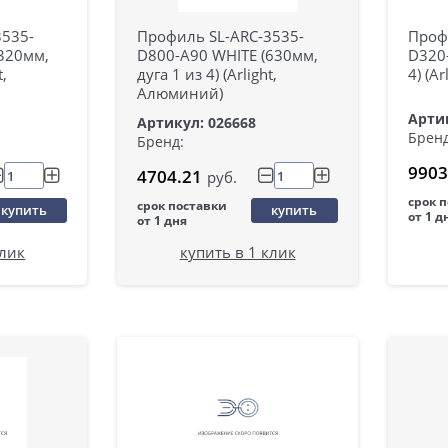
3535-
Профиль SL-ARC-3535-
Проф
320мм,
D800-A90 WHITE (630мм,
D320-
t,
дуга 1 из 4) (Arlight,
4) (A
Алюминий)
Артик
Артикул: 026668
Бренд
Бренд:
9903
4704.21
руб.
срок 
срок поставки
купить
купить
от 1 д
от 1 дня
клик
купить в 1 клик