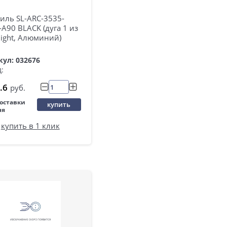
иль SL-ARC-3535-
A90 BLACK (дуга 1 из
rlight, Алюминий)
ул: 032676
:
.6
руб.
поставки
купить
ня
купить в 1 клик