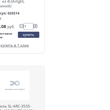
 из 4) (Arlight,
иний)
ул: 025514
:
.08
руб.
поставки
купить
ня
купить в 1 клик
иль SL-ARC-3535-