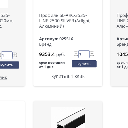
3535-
Профиль SL-ARC-3535-
Проф
320мм,
LINE-2500 SILVER (Arlight,
LINE-
t,
Алюминий)
Алюм
Артикул: 025516
Артик
Бренд:
Бренд
9353.4
1045
руб.
срок поставки
срок 
купить
купить
от 1 дня
от 1 д
купить в 1 клик
клик