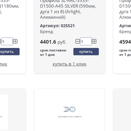
3535-
Профиль SL-ARC-3535-
Проф
(1180мм,
D1500-A45 SILVER (590мм,
D150
t,
дуга 1 из 8) (Arlight,
дуга 1
Алюминий)
Алюм
Артикул: 025521
Артик
Бренд:
Бренд
4401.6
4594
руб.
срок поставки
срок 
купить
купить
от 1 дня
от 1 д
клик
купить в 1 клик