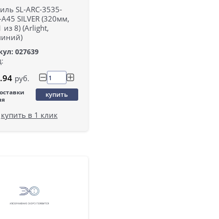
иль SL-ARC-3535-
A45 SILVER (320мм,
 из 8) (Arlight,
иний)
ул: 027639
:
.94
руб.
поставки
купить
ня
купить в 1 клик