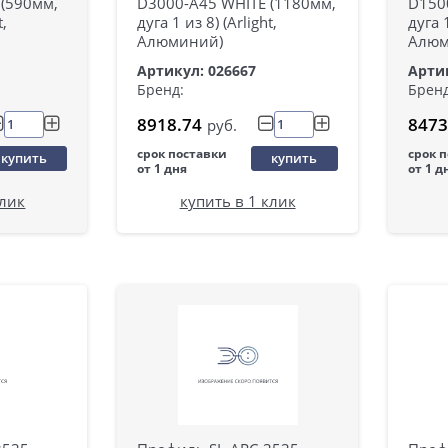
 (590мм,
D3000-A45 WHITE (1180мм,
D1500
t,
дуга 1 из 8) (Arlight,
дуга 1
Алюминий)
Алюм
Артикул: 026667
Артик
Бренд:
Бренд
8918.74
8473
руб.
срок поставки
срок 
купить
купить
от 1 дня
от 1 д
клик
купить в 1 клик