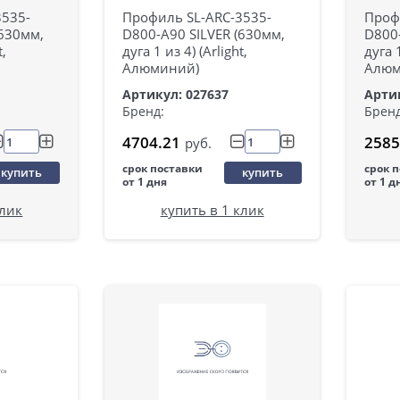
3535-
Профиль SL-ARC-3535-
Проф
630мм,
D800-A90 SILVER (630мм,
D800-
t,
дуга 1 из 4) (Arlight,
дуга 1
Алюминий)
Алюм
Артикул: 027637
Артик
Бренд:
Бренд
4704.21
2585
руб.
срок поставки
срок 
купить
купить
от 1 дня
от 1 д
клик
купить в 1 клик