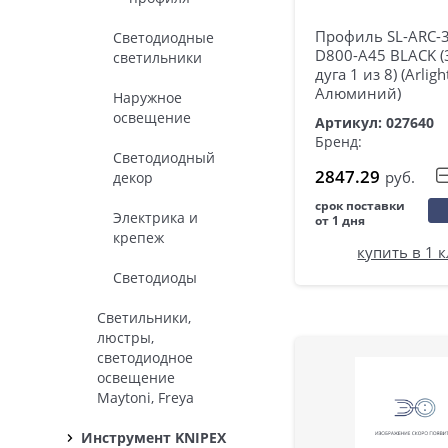
Профиль SL-ARC-
Светодиодные
D800-A45 BLACK (
светильники
дуга 1 из 8) (Arligh
Алюминий)
Наружное
освещение
Артикул: 027640
Бренд:
Светодиодный
2847.29
руб.
декор
срок поставки
Электрика и
от 1 дня
крепеж
купить в 1 
Светодиоды
Светильники,
люстры,
светодиодное
освещение
Maytoni, Freya
Инструмент KNIPEX