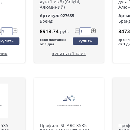
t,
дуга 1 из 8) (Arlight,
дуга 1
Алюминий)
Алюм
Артикул: 027635
Артик
Бренд:
Бренд
8918.74
8473
руб.
срок поставки
срок 
купить
купить
от 1 дня
от 1 д
клик
купить в 1 клик
3535-
Профиль SL-ARC-3535-
Проф