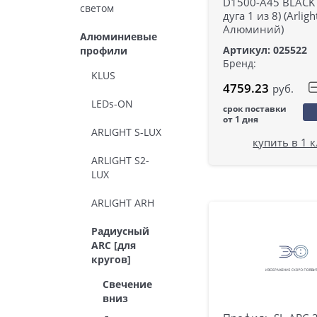
D1500-A45 BLACK
светом
дуга 1 из 8) (Arligh
Алюминий)
Алюминиевые
Артикул: 025522
профили
Бренд:
KLUS
4759.23
руб.
LEDs-ON
срок поставки
от 1 дня
ARLIGHT S-LUX
купить в 1 
ARLIGHT S2-
LUX
ARLIGHT ARH
Радиусный
ARC [для
кругов]
Свечение
вниз