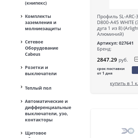
(книпекс)
Профиль SL-ARC-
Комплекты
D800-A45 WHITE (
заземления и
дуга 1 из 8) (Arligh
молниезащиты
Алюминий)
Сетевое
Артикул: 027641
Оборудование
Бренд:
Cabeus
2847.29
руб.
Розетки и
срок поставки
выключатели
от 1 дня
купить в 1 
Теплый пол
Автоматические и
дифференциальные
выключатели, узо,
контакторы
Щитовое