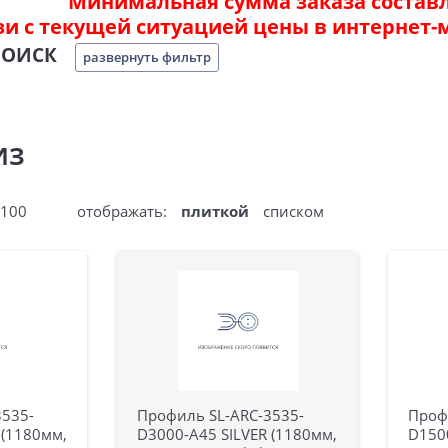
Минимальная сумма заказа составля
зи с текущей ситуацией цены в интернет-
ПОИСК
развернуть фильтр
ИЗ
100
отображать:
плиткой
списком
3535-
Профиль SL-ARC-3535-
Проф
 (1180мм,
D3000-A45 SILVER (1180мм,
D150