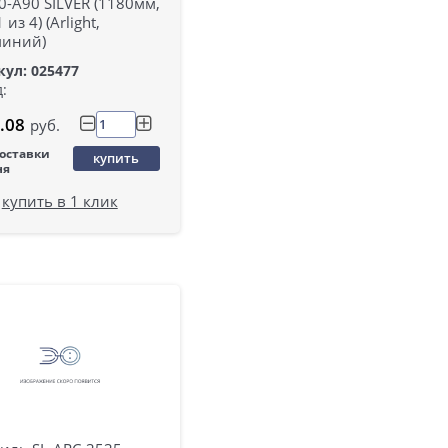
-A90 SILVER (1180мм,
 из 4) (Arlight,
иний)
ул: 025477
:
.08
руб.
поставки
купить
ня
купить в 1 клик