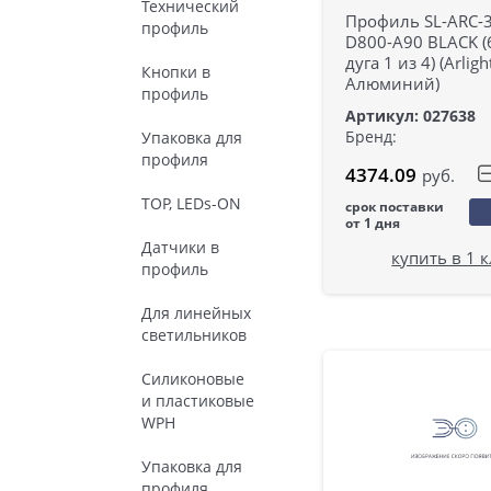
Технический
Профиль SL-ARC-
профиль
D800-A90 BLACK (
дуга 1 из 4) (Arligh
Кнопки в
Алюминий)
профиль
Артикул: 027638
Бренд:
Упаковка для
профиля
4374.09
руб.
TOP, LEDs-ON
срок поставки
от 1 дня
Датчики в
купить в 1 
профиль
Для линейных
светильников
Силиконовые
и пластиковые
WPH
Упаковка для
профиля