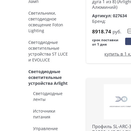
ламп
дуга 1 из 8) (Arligh
Алюминий)
Светильники,
Артикул: 027634
светодиодное
Бренд:
освещение Foton
Lighting
8918.74
руб.
срок поставки
Светодиодные
от 1 дня
осветительные
купить в 1 
устройства ST LUCE
и EVOLUCE
Светодиодные
осветительные
устройства Arlight
Светодиодные
ленты
Источники
питания
Профиль SL-ARC-
Управление