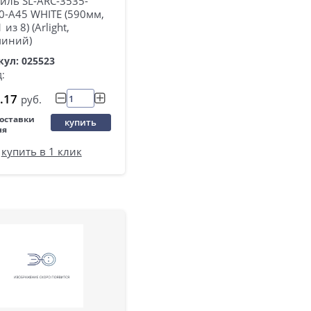
иль SL-ARC-3535-
0-A45 WHITE (590мм,
 из 8) (Arlight,
иний)
ул: 025523
:
.17
руб.
поставки
купить
ня
купить в 1 клик