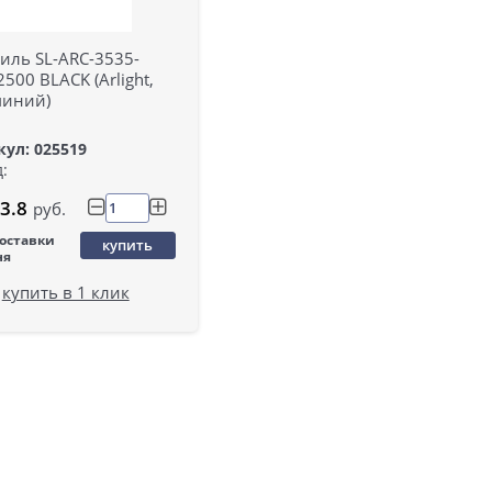
иль SL-ARC-3535-
2500 BLACK (Arlight,
иний)
ул: 025519
:
3.8
руб.
поставки
купить
ня
купить в 1 клик