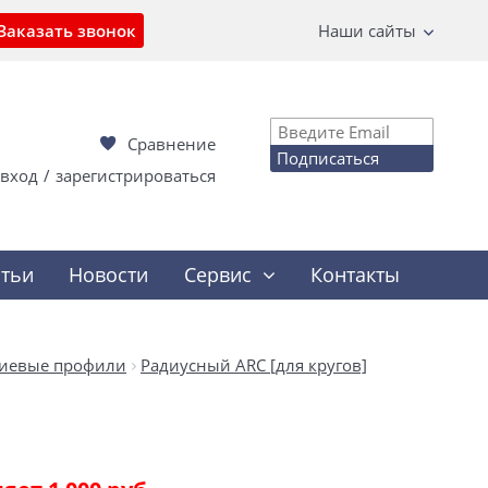
Заказать звонок
Наши сайты
Сравнение
Подписаться
вход
/
зарегистрироваться
атьи
Новости
Сервис
Контакты
иевые профили
Радиусный ARC [для кругов]