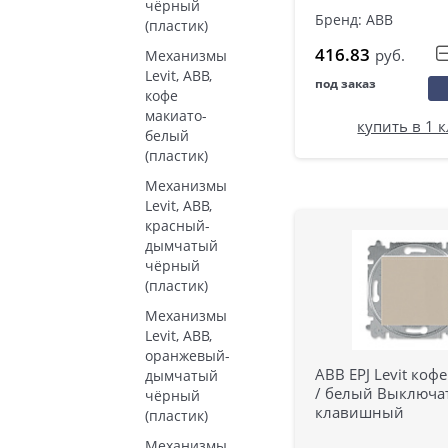
чёрный
Бренд: ABB
(пластик)
416.83
руб.
Механизмы
Levit, ABB,
под заказ
кофе
макиато-
купить в 1 
белый
(пластик)
Механизмы
Levit, ABB,
красный-
дымчатый
чёрный
(пластик)
Механизмы
Levit, ABB,
оранжевый-
ABB EPJ Levit коф
дымчатый
/ белый Выключат
чёрный
клавишный
(пластик)
Механизмы