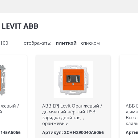
LEVIT ABB
100
отображать:
плиткой
списком
нжевый /
ABB EPJ Levit Оранжевый /
ABB E
й
дымчатый чёрный USB
дымч
зарядка двойная, ,
Выкл
оранжевый
клав
0145A6066
Артикул: 2CHH290040A6066
Арти