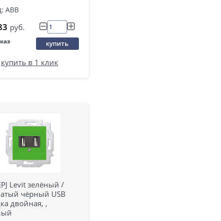
: ABB
83
руб.
аказ
купить
купить в 1 клик
PJ Levit зелёный /
атый чёрный USB
ка двойная, ,
ный