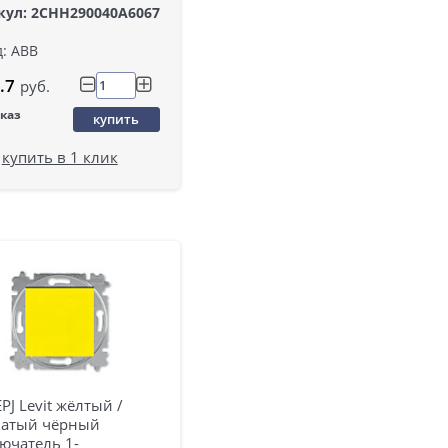
кул: 2CHH290040A6067
: ABB
.7
руб.
аказ
купить
купить в 1 клик
PJ Levit жёлтый /
атый чёрный
ючатель 1-