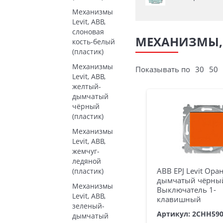
Механизмы
Levit, ABB,
слоновая
МЕХАНИЗМЫ, 
кость-белый
(пластик)
Механизмы
Показывать по
30
50
Levit, ABB,
желтый-
дымчатый
чёрный
(пластик)
Механизмы
Levit, ABB,
жемчуг-
ледяной
ABB EPJ Levit Ора
(пластик)
дымчатый чёрны
Механизмы
Выключатель 1-
Levit, ABB,
клавишный
зеленый-
Артикул: 2CHH59
дымчатый