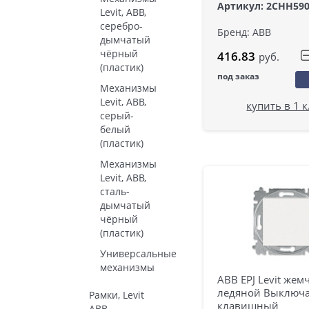
Артикул: 2CHH59
Levit, ABB,
серебро-
Бренд: ABB
дымчатый
чёрный
416.83
руб.
(пластик)
под заказ
Механизмы
Levit, ABB,
купить в 1 
серый-
белый
(пластик)
Механизмы
Levit, ABB,
сталь-
дымчатый
чёрный
(пластик)
Универсальные
механизмы
ABB EPJ Levit жемч
ледяной Выключа
Рамки, Levit
клавишный
ABB