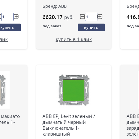
Бренд: ABB
Бренд
6620.17
416.
руб.
под заказ
под з
купить
купить
клик
купить в 1 клик
е макиато
ABB EPJ Levit зелёный /
ABB E
ель 1-
дымчатый чёрный
дымч
Выключатель 1-
заряд
клавишный
зелё