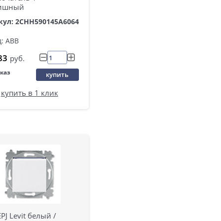
ишный
кул: 2CHH590145A6064
: ABB
83
руб.
аказ
купить
купить в 1 клик
PJ Levit белый /