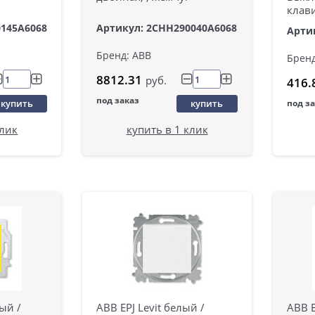
клав
0145A6068
Артикул: 2CHH290040A6068
Арти
Бренд: ABB
Бренд
8812.31
руб.
416.
под заказ
купить
купить
под з
клик
купить в 1 клик
тый /
ABB EPJ Levit белый /
ABB E