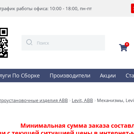
график работы офиса: 10:00 - 18:00, пн-пт
0
луги По Сборке
Производители
Акции
Ст
троустановочные изделия ABB
Levit, ABB
Механизмы, Levi
Минимальная сумма заказа составля
зи с текущей ситуацией цены в интернет-