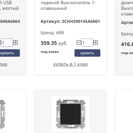
й USB
ледяной Выключатель 1-
дымч
 , жёлтый
клавишный
Выкл
клав
0040A6064
Артикул: 2CHH590145A6001
Арти
Бренд: ABB
Бренд
359.35
руб.
416.
под заказ
купить
купить
под з
клик
купить в 1 клик