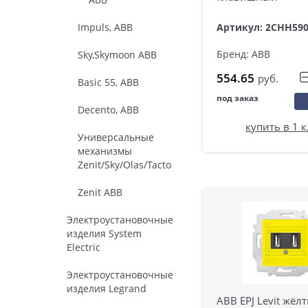
Impuls, ABB
Артикул: 2CHH59
Бренд: ABB
Sky,Skymoon ABB
554.65
руб.
Basic 55, ABB
под заказ
Decento, ABB
купить в 1 
Универсальные
механизмы
Zenit/Sky/Olas/Tacto
Zenit ABB
Электроустановочные
изделия System
Electric
Электроустановочные
изделия Legrand
ABB EPJ Levit жёл