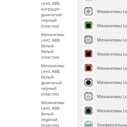
Levit, ABB,
антрацит-
Механизмы Lev
дымчатый
чёрный
Механизмы Lev
(пластик)
Механизмы
Механизмы Lev
Levit, ABB,
белый-
белый
Механизмы Lev
(пластик)
Механизмы
Механизмы Lev
Levit, ABB,
белый-
Механизмы Lev
дымчатый
чёрный
(пластик)
Механизмы Lev
Механизмы
Levit, ABB,
Механизмы Lev
белый-
ледяной
Универсальны
(пластик)