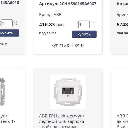
0145A6018
Артикул: 2CHH590145A6067
Арти
Бренд: ABB
Бренд
416.83
6748
руб.
купить
под заказ
под з
купить
клик
купить в 1 клик
уг /
ABB EPJ Levit жемчуг /
ABB E
тель 1-
ледяной USB зарядка
дымч
двойная, , жемчуг
Выкл