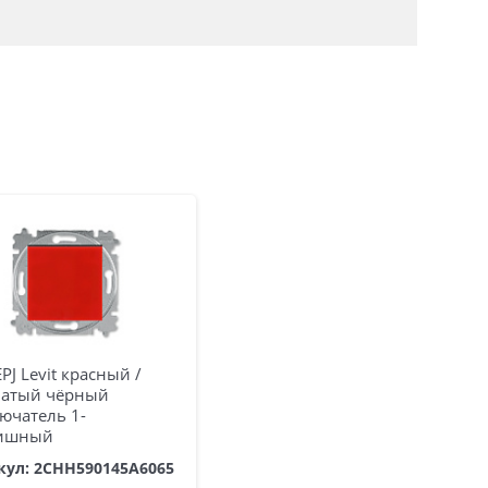
PJ Levit краcный /
атый чёрный
ючатель 1-
ишный
кул: 2CHH590145A6065