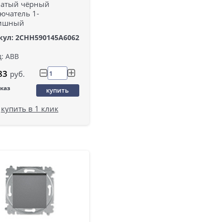
атый чёрный
ючатель 1-
ишный
кул: 2CHH590145A6062
: ABB
83
руб.
аказ
купить
купить в 1 клик