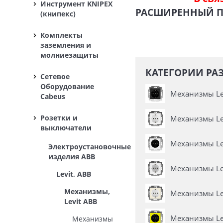
Инструмент KNIPEX
РАСШИРЕННЫЙ 
(книпекс)
Комплекты
заземления и
молниезащиты
КАТЕГОРИИ РАЗ
Сетевое
Оборудование
Механизмы Lev
Cabeus
Розетки и
Механизмы Lev
выключатели
Механизмы Lev
Электроустановочные
изделия ABB
Механизмы Lev
Levit, ABB
Механизмы,
Механизмы Lev
Levit ABB
Механизмы Lev
Механизмы