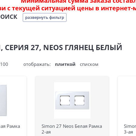
Минимальная сумма заказа составля
зи с текущей ситуацией цены в интернет-
ПОИСК
развернуть фильтр
 СЕРИЯ 27, NEOS ГЛЯНЕЦ БЕЛЫЙ
100
отображать:
плиткой
списком
лая Рамка
Simon 27 Neos Белая Рамка
Simon
2-ая
3-ая