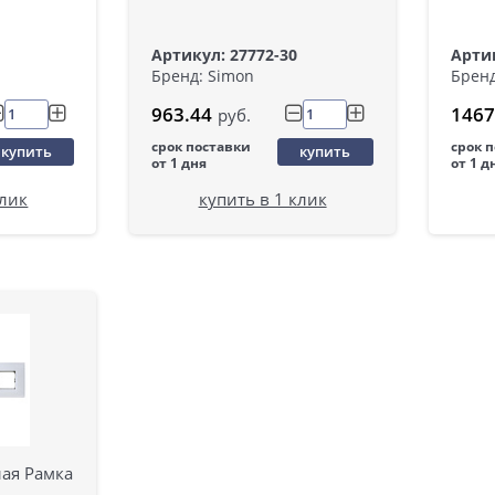
Артикул: 27772-30
Артик
Бренд: Simon
Бренд
963.44
1467
руб.
срок поставки
срок 
купить
купить
от 1 дня
от 1 д
клик
купить в 1 клик
лая Рамка