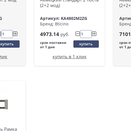
(2+2 мод)
(2+2+
G
Артикул: KA4802M2ZG
Арти
Бренд: Bticino
Бренд
4973.14
7101
руб.
срок поставки
срок 
купить
купить
от 1 дня
от 1 д
клик
купить в 1 клик
ль Рамка