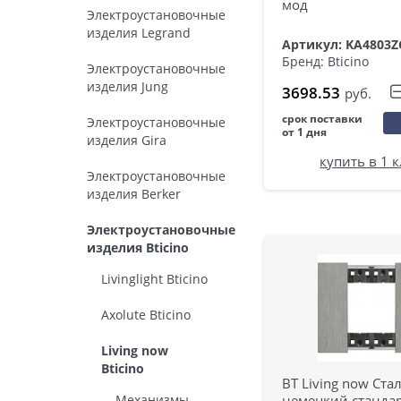
мод
Электроустановочные
изделия Legrand
Артикул: KA4803Z
Бренд: Bticino
Электроустановочные
изделия Jung
3698.53
руб.
срок поставки
Электроустановочные
от 1 дня
изделия Gira
купить в 1 
Электроустановочные
изделия Berker
Электроустановочные
изделия Bticino
Livinglight Bticino
Axolute Bticino
Living now
Bticino
BT Living now Ста
Механизмы
немецкий стандар