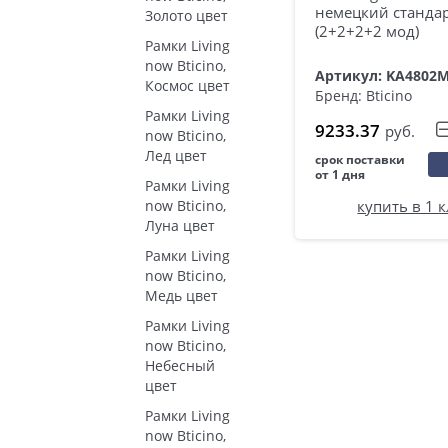
немецкий стандар
Золото цвет
(2+2+2+2 мод)
Рамки Living
now Bticino,
Артикул: KA4802
Космос цвет
Бренд: Bticino
Рамки Living
9233.37
руб.
now Bticino,
Лед цвет
срок поставки
от 1 дня
Рамки Living
now Bticino,
купить в 1 
Луна цвет
Рамки Living
now Bticino,
Медь цвет
Рамки Living
now Bticino,
Небесный
цвет
Рамки Living
now Bticino,