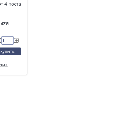
т 4 поста
M4ZG
купить
клик