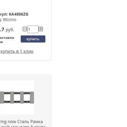
кул: KA4806ZG
: Bticino
.7
руб.
поставки
купить
ня
купить в 1 клик
ving now Сталь Рамка
кий стандарт 3 поста