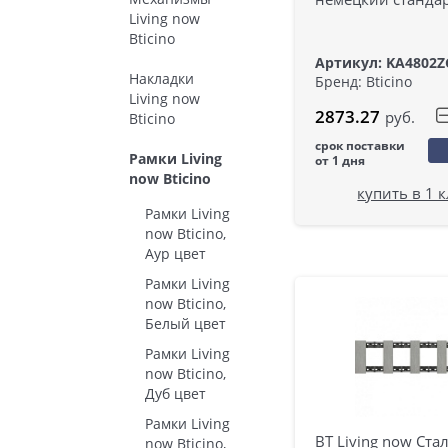
Living now
Bticino
Артикул: KA4802Z
Накладки
Бренд: Bticino
Living now
2873.27
руб.
Bticino
срок поставки
Рамки Living
от 1 дня
now Bticino
купить в 1 
Рамки Living
now Bticino,
Аур цвет
Рамки Living
now Bticino,
Белый цвет
Рамки Living
now Bticino,
Дуб цвет
Рамки Living
BT Living now Ста
now Bticino,