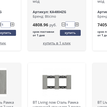
мод
мод
G
Артикул: KA4804ZG
Арти
Бренд: Bticino
Бренд
4808.96
7405
руб.
срок поставки
срок 
купить
купить
от 1 дня
от 1 д
клик
купить в 1 клик
ль Рамка
BT Living now Сталь Рамка
BT Li
т 2 мод
немецкий стандарт 2 поста
немец