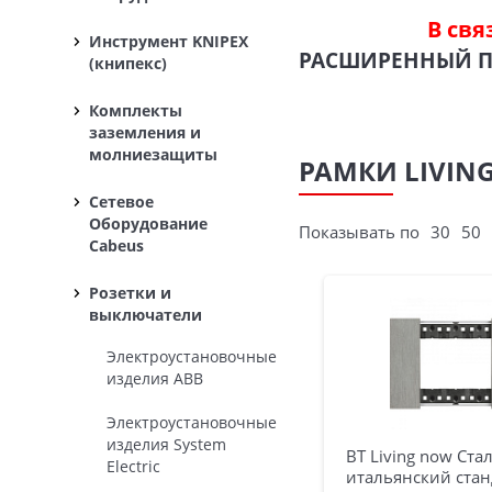
В свя
Инструмент KNIPEX
РАСШИРЕННЫЙ 
(книпекс)
Комплекты
заземления и
молниезащиты
РАМКИ LIVING
Сетевое
Оборудование
Показывать по
30
50
Cabeus
Розетки и
выключатели
Электроустановочные
изделия ABB
Электроустановочные
изделия System
BT Living now Ста
Electric
итальянский стан