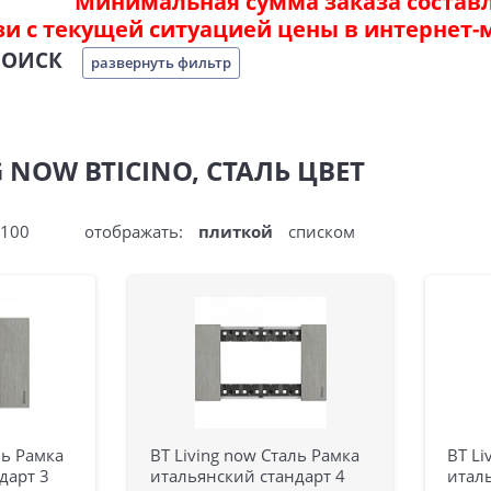
Минимальная сумма заказа составля
зи с текущей ситуацией цены в интернет-
ПОИСК
развернуть фильтр
 NOW BTICINO, СТАЛЬ ЦВЕТ
100
отображать:
плиткой
списком
ль Рамка
BT Living now Сталь Рамка
BT Li
дарт 3
итальянский стандарт 4
итал