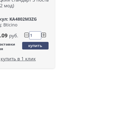
2 мод)
кул: KA4802M3ZG
: Bticino
.09
руб.
поставки
купить
ня
купить в 1 клик