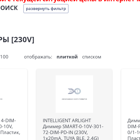
ПОИСК
развернуть фильтр
Ы [230V]
100
отображать:
плиткой
списком
4-DIM-
INTELLIGENT ARLIGHT
Димм
0-10V,
Диммер SMART-0-10V-301-
DIM-P
0 Пластик,
72-DIM-PD-IN (230V,
0/1-10
1x20mA, TUYA BLE, 2.4G)
Пласт