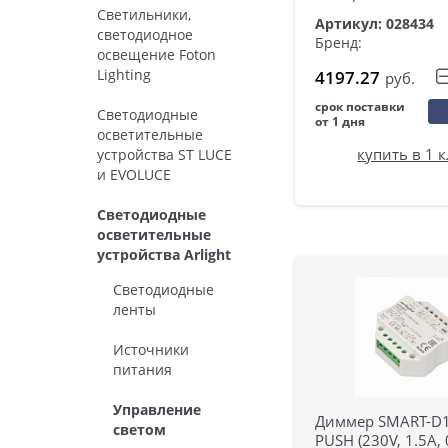
Светильники,
Артикул: 028434
светодиодное
Бренд:
освещение Foton
Lighting
4197.27
руб.
срок поставки
Светодиодные
от 1 дня
осветительные
купить в 1 
устройства ST LUCE
и EVOLUCE
Светодиодные
осветительные
устройства Arlight
Светодиодные
ленты
Источники
питания
Управление
Диммер SMART-D1
светом
PUSH (230V, 1.5А, 