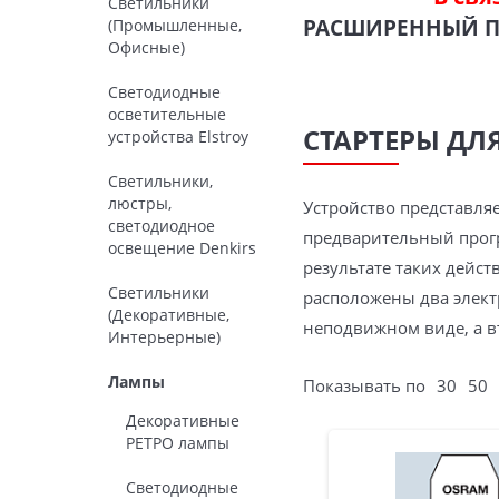
Светильники
РАСШИРЕННЫЙ 
(Промышленные,
Офисные)
Светодиодные
осветительные
СТАРТЕРЫ Д
устройства Elstroy
Светильники,
люстры,
Устройство представля
светодиодное
предварительный прогр
освещение Denkirs
результате таких дейст
Светильники
расположены два электр
(Декоративные,
неподвижном виде, а в
Интерьерные)
Лампы
Показывать по
30
50
Декоративные
РЕТРО лампы
Светодиодные