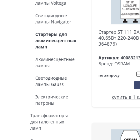
лампы Voltega
Светодиодные
лампы Navigator
Стартер ST 111 BA
Стартеры для
40,65Вт 220-240В 
люминесцентных
364876)
ламп
Артикул: 4008321
Люминесцентные
Бренд: OSRAM
лампы
по запросу
Светодиодные
лампы Gauss
купить в 1 
Электрические
патроны
Трансформаторы
для галогенных
ламп