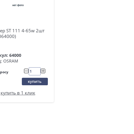
ер ST 111 4-65w 2шт
 064000)
ул: 64000
д: OSRAM
просу
купить
купить в 1 клик