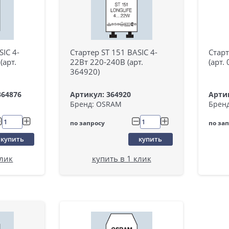
SIC 4-
Стартер ST 151 BASIC 4-
Старт
(арт.
22Вт 220-240В (арт.
(арт.
364920)
364876
Артикул: 364920
Артик
Бренд: OSRAM
Брен
по запросу
по за
купить
купить
клик
купить в 1 клик