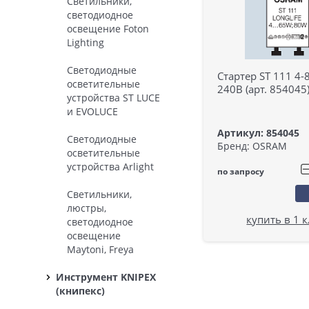
Светильники,
светодиодное
освещение Foton
Lighting
Светодиодные
Стартер ST 111 4-
осветительные
240В (арт. 854045
устройства ST LUCE
и EVOLUCE
Артикул: 854045
Светодиодные
Бренд: OSRAM
осветительные
устройства Arlight
по запросу
Светильники,
люстры,
купить в 1 
светодиодное
освещение
Maytoni, Freya
Инструмент KNIPEX
(книпекс)