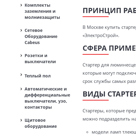
Комплекты
ПРИНЦИП РА
заземления и
молниезащиты
В Москве купить старт
Сетевое
«ЭлектроСтрой».
Оборудование
Cabeus
СФЕРА ПРИМ
Розетки и
выключатели
Стартер для люминесце
которые могут подключа
Теплый пол
срок службы самых раз
Автоматические и
ВИДЫ СТАРТ
дифференциальные
выключатели, узо,
контакторы
Стартеры, которые пре
можно подразделить на
Щитовое
оборудование
модели ламп тлеюще