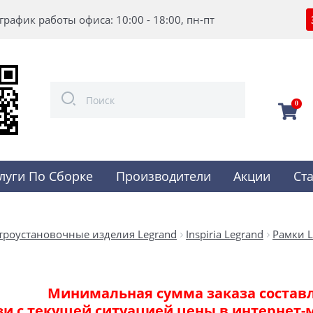
график работы офиса: 10:00 - 18:00, пн-пт
0
луги По Сборке
Производители
Акции
Ст
троустановочные изделия Legrand
Inspiria Legrand
Рамки L
Минимальная сумма заказа составля
зи с текущей ситуацией цены в интернет-