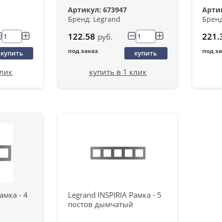
Артикул: 673947
Артик
Бренд: Legrand
Бренд
122.58
221.
руб.
под заказ
под з
купить
купить
клик
купить в 1 клик
амка - 4
Legrand INSPIRIA Рамка - 5
постов дымчатый