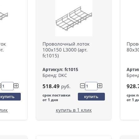
ток
Проволочный лоток
Пров
т.
100х150 L3000 (арт.
80х30
fc1015)
Артикул: fc1015
Артик
Бренд: DKC
Бренд
518.49
928.
руб.
срок поставки
срок 
купить
купить
от 1 дня
от 1 д
клик
купить в 1 клик