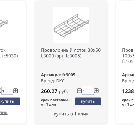
ток
Проволочный лоток 30х50
Пров
. fc5030)
L3000 (арт. fc3005)
100х5
fc105
Артикул: fc3005
Артик
Бренд: DKC
Бренд
260.27
1238
руб.
срок поставки
срок 
купить
купить
от 1 дня
от 1 д
клик
купить в 1 клик