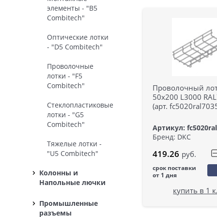
элементы - "B5
Combitech"
Оптические лотки
- "D5 Combitech"
Проволочные
лотки - "F5
Combitech"
Проволочный ло
50х200 L3000 RA
Стеклопластиковые
(арт. fc5020ral703
лотки - "G5
Combitech"
Артикул: fc5020ra
Бренд: DKC
Тяжелые лотки -
419.26
"U5 Combitech"
руб.
срок поставки
Колонны и
от 1 дня
Напольные лючки
купить в 1 
Промышленные
разъемы