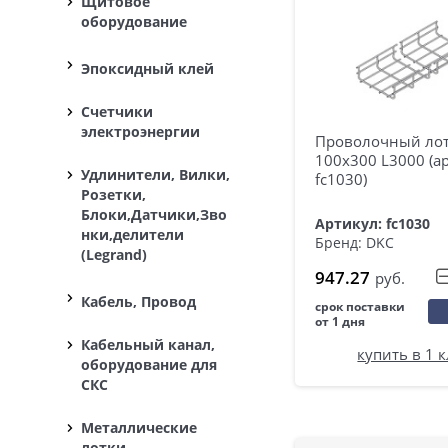
Щитовое
оборудование
Эпоксидный клей
Счетчики
электроэнергии
Проволочный ло
100х300 L3000 (ар
Удлинители, Вилки,
fc1030)
Розетки,
Блоки,Датчики,Зво
Артикул: fc1030
нки,делители
Бренд: DKC
(Legrand)
947.27
руб.
Кабель, Провод
срок поставки
от 1 дня
Кабельный канал,
купить в 1 
оборудование для
СКС
Металлические
лотки