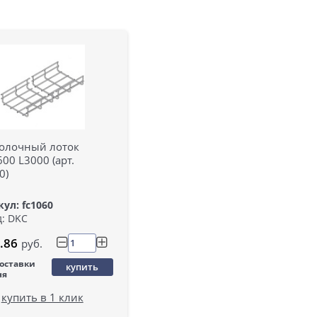
олочный лоток
00 L3000 (арт.
0)
ул: fc1060
: DKC
.86
руб.
поставки
купить
ня
купить в 1 клик