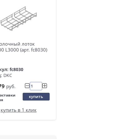
олочный лоток
0 L3000 (арт. fc8030)
ул: fc8030
: DKC
79
руб.
поставки
купить
ня
купить в 1 клик