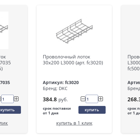
ток
Проволочный лоток
Пров
L7035
30х200 L3000 (арт. fc3020)
L3000
5)
fc500
l7035
Артикул: fc3020
Артик
Бренд: DKC
Бренд
384.8
268.
руб.
срок поставки
срок 
купить
купить
от 1 дня
от 1 д
клик
купить в 1 клик