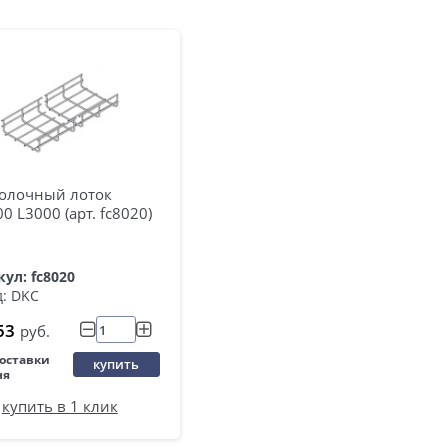
олочный лоток
0 L3000 (арт. fc8020)
ул: fc8020
: DKC
53
руб.
поставки
купить
ня
купить в 1 клик