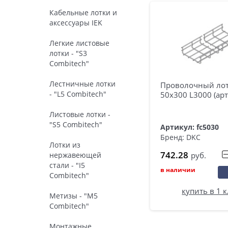
Кабельные лотки и
аксессуары IEK
Легкие листовые
лотки - "S3
Combitech"
Лестничные лотки
Проволочный ло
- "L5 Combitech"
50х300 L3000 (арт
Листовые лотки -
"S5 Combitech"
Артикул: fc5030
Бренд: DKC
Лотки из
742.28
руб.
нержавеющей
стали - "I5
в наличии
Combitech"
купить в 1 
Метизы - "M5
Combitech"
Монтажные