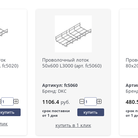
ток
Проволочный лоток
Пров
. fc5020)
50х600 L3000 (арт. fc5060)
80х20
Артикул: fc5060
Артик
Бренд: DKC
Бренд
1106.4
480.
руб.
срок поставки
срок 
купить
купить
от 1 дня
от 1 д
клик
купить в 1 клик