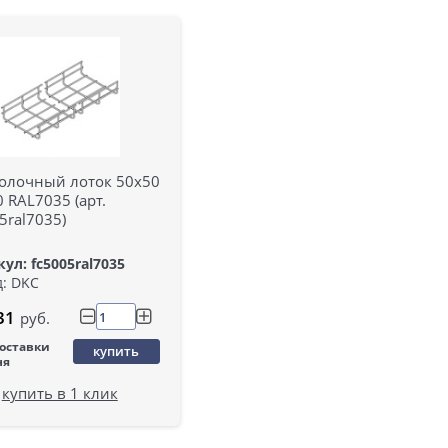
олочный лоток 50х50
 RAL7035 (арт.
5ral7035)
ул: fc5005ral7035
: DKC
31
руб.
поставки
купить
ня
купить в 1 клик