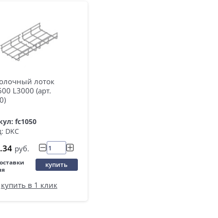
олочный лоток
00 L3000 (арт.
0)
ул: fc1050
: DKC
.34
руб.
поставки
купить
ня
купить в 1 клик