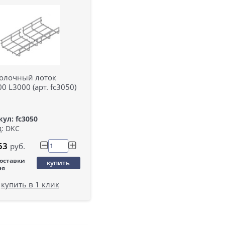
олочный лоток
0 L3000 (арт. fc3050)
ул: fc3050
: DKC
53
руб.
поставки
купить
ня
купить в 1 клик