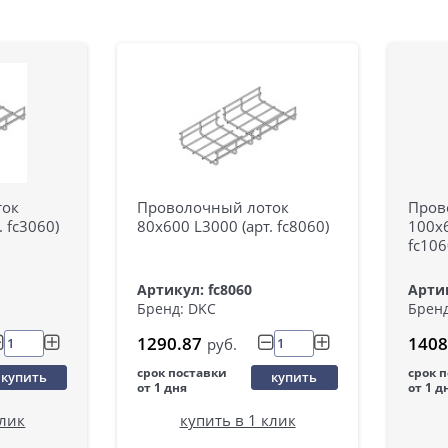
ток
Проволочный лоток
Пров
. fc3060)
80х600 L3000 (арт. fc8060)
100х6
fc106
Артикул: fc8060
Артик
Бренд: DKC
Бренд
1290.87
1408
руб.
срок поставки
срок 
купить
купить
от 1 дня
от 1 д
клик
купить в 1 клик