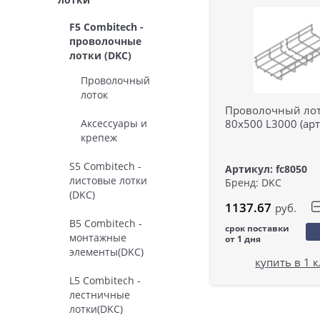
F5 Combitech -
проволочные
лотки (DKC)
Проволочный
лоток
Проволочный ло
Аксессуары и
80х500 L3000 (арт
крепеж
S5 Combitech -
Артикул: fc8050
листовые лотки
Бренд: DKC
(DKC)
1137.67
руб.
B5 Combitech -
срок поставки
монтажные
от 1 дня
элементы(DKC)
купить в 1 
L5 Combitech -
лестничные
лотки(DKC)