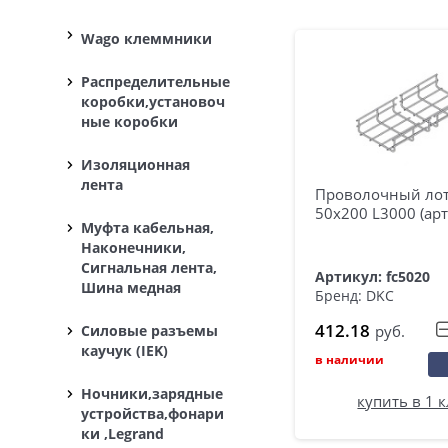
Wago клеммники
Распределительные
коробки,установоч
ные коробки
Изоляционная
лента
Проволочный ло
50х200 L3000 (арт
Муфта кабельная,
Наконечники,
Сигнальная лента,
Артикул: fc5020
Шина медная
Бренд: DKC
412.18
руб.
Силовые разъемы
каучук (IEK)
в наличии
Ночники,зарядные
купить в 1 
устройства,фонари
ки ,Legrand