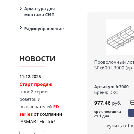
Арматура для
монтажа СИП
Радиоуправление
НОВОСТИ
Проволочный ло
30х600 L3000 (арт
11.12.2025
Старт продаж
Артикул: fc3060
новой серии
Бренд: DKC
розеток и
977.46
руб.
выключателей
FD-
срок поставки
series
от компании
от 1 дня
JASMART Electric!
купить в 1 