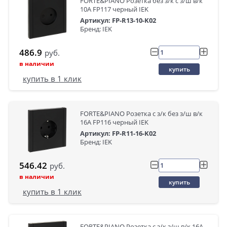
FORTE&PIANO Розетка без з/к с з/ш в/к
10А FP117 черный IEK
Артикул: FP-R13-10-K02
Бренд: IEK
486.9
руб.
в наличии
купить
купить в 1 клик
FORTE&PIANO Розетка с з/к без з/ш в/к
16А FP116 черный IEK
Артикул: FP-R11-16-K02
Бренд: IEK
546.42
руб.
в наличии
купить
купить в 1 клик
FORTE&PIANO Розетка с з/к з/ш в/к 16А