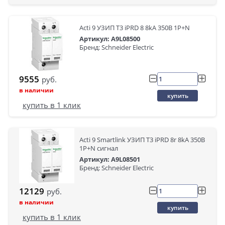
Acti 9 УЗИП Т3 iPRD 8 8kA 350В 1P+N
Артикул: A9L08500
Бренд: Schneider Electric
9555
руб.
в наличии
купить
купить в 1 клик
Acti 9 Smartlink УЗИП Т3 iPRD 8r 8kA 350В
1P+N сигнал
Артикул: A9L08501
Бренд: Schneider Electric
12129
руб.
в наличии
купить
купить в 1 клик