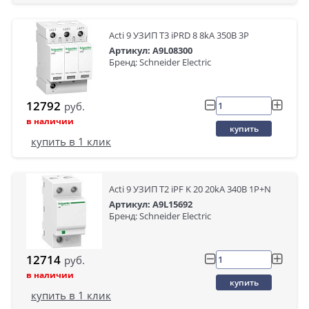
Acti 9 УЗИП Т3 iPRD 8 8kA 350В 3P
Артикул: A9L08300
Бренд: Schneider Electric
12792
руб.
в наличии
купить
купить в 1 клик
Acti 9 УЗИП T2 iPF K 20 20kA 340В 1P+N
Артикул: A9L15692
Бренд: Schneider Electric
12714
руб.
в наличии
купить
купить в 1 клик