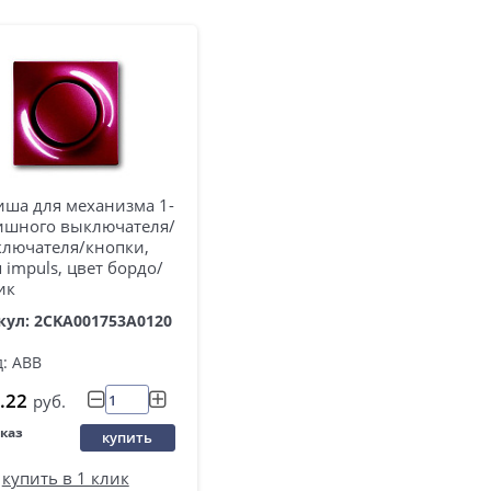
иша для механизма 1-
ишного выключателя/
ключателя/кнопки,
 impuls, цвет бордо/
ик
кул: 2CKA001753A0120
: ABB
.22
руб.
аказ
купить
купить в 1 клик