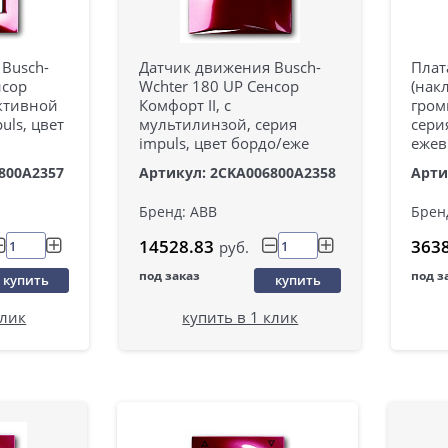
Busch-
Датчик движения Busch-
Плат
нсор
Wchter 180 UP Сенсор
(нак
ективной
Комфорт II, с
гром
uls, цвет
мультилинзой, серия
сери
impuls, цвет бордо/еже
ежев
800A2357
Артикул: 2CKA006800A2358
Арти
Бренд: ABB
Брен
14528.83
363
руб.
под заказ
под з
купить
купить
клик
купить в 1 клик