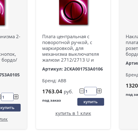
низма 2-
Плата центральная с
Накл
поворотной ручкой, с
плата
маркировкой, для
розет
кнопок,
механизма выключателя
борд
т бордо/
жалюзи 2712/2713 U и
Арти
Артикул: 2CKA001753A0106
753A0105
Бренд
Бренд: ABB
1320
1763.04
руб.
под з
под заказ
купить
купить
купить в 1 клик
клик