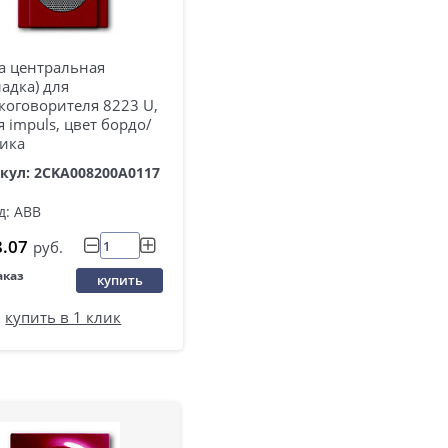
а центральная
ладка) для
коговорителя 8223 U,
я impuls, цвет бордо/
ика
кул: 2CKA008200A0117
д: ABB
8.07
руб.
аказ
купить
купить в 1 клик