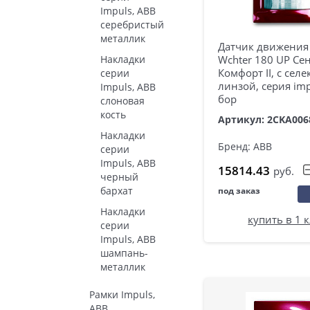
Impuls, ABB
серебристый
металлик
Датчик движения 
Накладки
Wchter 180 UP Се
Комфорт II, с сел
серии
линзой, серия imp
Impuls, ABB
бор
слоновая
кость
Артикул: 2CKA006
Накладки
Бренд: ABB
серии
Impuls, ABB
15814.43
руб.
черный
бархат
под заказ
Накладки
купить в 1 
серии
Impuls, ABB
шампань-
металлик
Рамки Impuls,
ABB