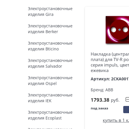
Электроустановочные
изделия Gira
Электроустановочные
изделия Berker
Электроустановочные
изделия Bticino
Накладка (центра
плата) для TV-R ро
Электроустановочные
серия impuls, цве
изделия Salvador
ежевика
Электроустановочные
Артикул: 2CKA001
изделия Ospel
Бренд: ABB
Электроустановочные
1793.38
руб.
изделия IEK
под заказ
Электроустановочные
изделия Ecoplast
купить в 1 