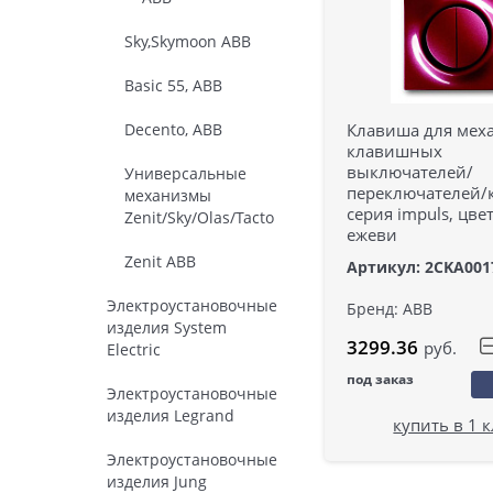
Sky,Skymoon ABB
Basic 55, ABB
Клавиша для меха
Decento, ABB
клавишных
выключателей/
Универсальные
переключателей/
механизмы
серия impuls, цве
Zenit/Sky/Olas/Tacto
ежеви
Zenit ABB
Артикул: 2CKA001
Электроустановочные
Бренд: ABB
изделия System
3299.36
руб.
Electric
под заказ
Электроустановочные
изделия Legrand
купить в 1 
Электроустановочные
изделия Jung