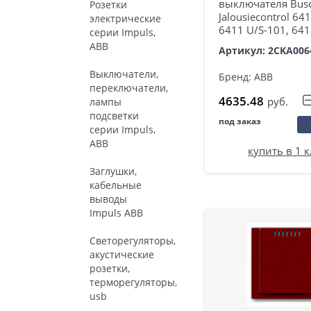
выключателя Bus
Розетки
Jalousiecontrol 64
электрические
6411 U/S-101, 64
серии Impuls,
ABB
Артикул: 2CKA006
Выключатели,
Бренд: ABB
переключатели,
4635.48
руб.
лампы
подсветки
под заказ
серии Impuls,
ABB
купить в 1 
Заглушки,
кабельные
выводы
Impuls ABB
Светорегуляторы,
акустические
розетки,
терморегуляторы,
usb