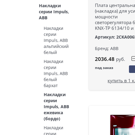
Плата центральн
Накладки
(накладка) для ус
серии Impuls,
мощности
ABB
светорегулятора 
KNX-ТР 6134/10 и
Накладки
серии
Артикул: 2CKA006
Impuls, ABB
альпийский
Бренд: ABB
белый
2036.48
руб.
Накладки
серии
под заказ
Impuls, ABB
белый
купить в 1 
бархат
Накладки
серии
Impuls, ABB
ежевика
(бордо)
Накладки
серии