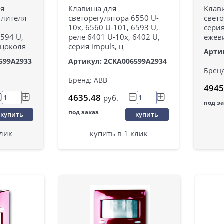
ая
Клавиша для
Клав
илителя
светорегулятора 6550 U-
свето
10x, 6560 U-101, 6593 U,
серия
6594 U,
реле 6401 U-10x, 6402 U,
ежев
 цоколя
серия impuls, ц
Арти
599A2933
Артикул: 2CKA006599A2934
Бренд
Бренд: ABB
4945
4635.48
руб.
под з
под заказ
купить
купить
клик
купить в 1 клик