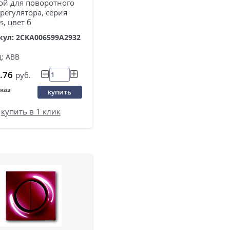
ой для поворотного
регулятора, серия
s, цвет б
кул: 2CKA006599A2932
: ABB
.76
руб.
аказ
купить
купить в 1 клик