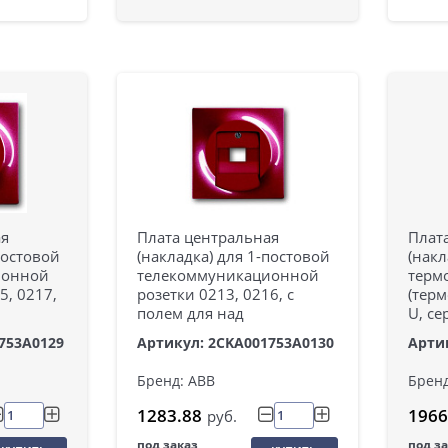
ая
Плата центральная
Плат
постовой
(накладка) для 1-постовой
(накл
ионной
телекоммуникационной
терм
5, 0217,
розетки 0213, 0216, с
(терм
полем для над
U, се
753A0129
Артикул: 2CKA001753A0130
Арти
Бренд: ABB
Бренд
1283.88
1966
руб.
под заказ
под з