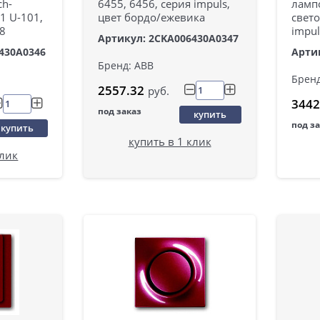
ch-
6455, 6456, серия impuls,
ламп
11 U-101,
цвет бордо/ежевика
свето
18
impul
Артикул: 2CKA006430A0347
430A0346
Арти
Бренд: ABB
Бренд
2557.32
руб.
3442
под заказ
купить
под з
купить
купить в 1 клик
клик