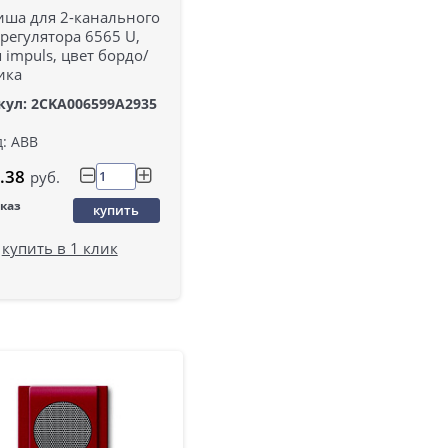
иша для 2-канального
регулятора 6565 U,
 impuls, цвет бордо/
ика
кул: 2CKA006599A2935
: ABB
.38
руб.
аказ
купить
купить в 1 клик