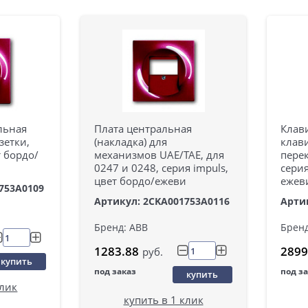
льная
Плата центральная
Клав
зетки,
(накладка) для
клав
т бордо/
механизмов UAE/TAE, для
пере
0247 и 0248, серия impuls,
серия
цвет бордо/ежеви
ежев
753A0109
Артикул: 2CKA001753A0116
Арти
Бренд: ABB
Бренд
1283.88
2899
руб.
купить
под заказ
под з
купить
клик
купить в 1 клик