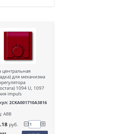
а центральная
адка) для механизма
орегулятора
остата) 1094 U, 1097
рия impuls
кул: 2CKA001710A3816
: ABB
.18
руб.
аказ