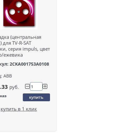
адка (центральная
) для TV-R-SAT
ки, серия impuls, цвет
о/ежевика
кул: 2CKA001753A0108
: ABB
.33
руб.
аказ
купить
купить в 1 клик