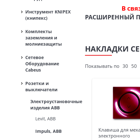
В свя
Инструмент KNIPEX
РАСШИРЕННЫЙ 
(книпекс)
Комплекты
заземления и
молниезащиты
НАКЛАДКИ СЕ
Сетевое
Оборудование
Показывать по
30
50
Cabeus
Розетки и
выключатели
Электроустановочные
изделия ABB
Levit, ABB
Клавиша для мех
Impuls, ABB
электронного