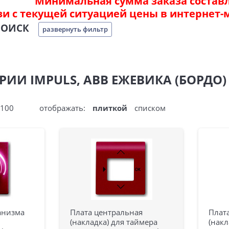
Минимальная сумма заказа составля
зи с текущей ситуацией цены в интернет-
ПОИСК
развернуть фильтр
РИИ IMPULS, ABB ЕЖЕВИКА (БОРДО)
100
отображать:
плиткой
списком
анизма
Плата центральная
Плат
(накладка) для таймера
(накл