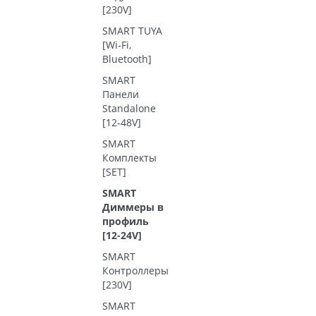
[230V]
SMART TUYA
[Wi-Fi,
Bluetooth]
SMART
Панели
Standalone
[12-48V]
SMART
Комплекты
[SET]
SMART
Диммеры в
профиль
[12-24V]
SMART
Контроллеры
[230V]
SMART