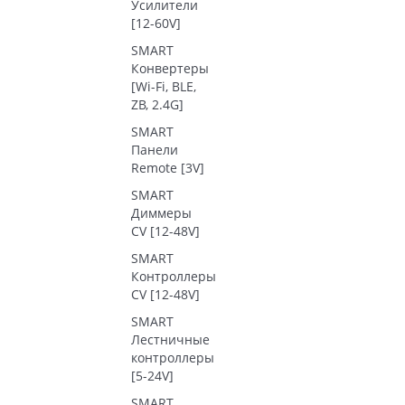
Усилители
[12-60V]
SMART
Конвертеры
[Wi-Fi, BLE,
ZB, 2.4G]
SMART
Панели
Remote [3V]
SMART
Диммеры
CV [12-48V]
SMART
Контроллеры
CV [12-48V]
SMART
Лестничные
контроллеры
[5-24V]
SMART