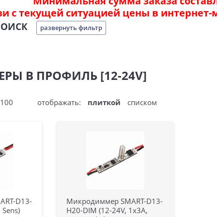
Минимальная сумма заказа составля
зи с текущей ситуацией цены в интернет-
ПОИСК
развернуть фильтр
РЫ В ПРОФИЛЬ [12-24V]
100
отображать:
плиткой
списком
ART-D13-
Микродиммер SMART-D13-
 Sens)
H20-DIM (12-24V, 1x3A,