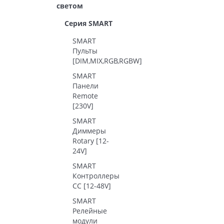
светом
Серия SMART
SMART
Пульты
[DIM,MIX,RGB,RGBW]
SMART
Панели
Remote
[230V]
SMART
Диммеры
Rotary [12-
24V]
SMART
Контроллеры
CC [12-48V]
SMART
Релейные
модули