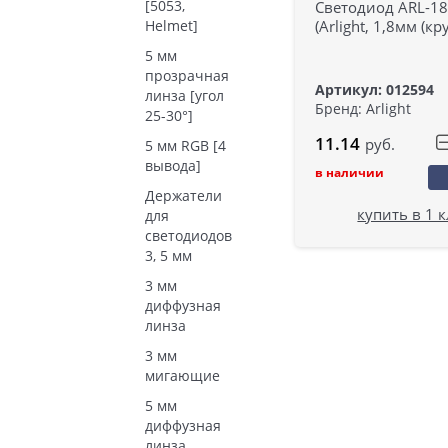
[5053,
Светодиод ARL-1
(Arlight, 1,8мм (кр
Helmet]
5 мм
прозрачная
Артикул: 012594
линза [угол
Бренд: Arlight
25-30°]
11.14
руб.
5 мм RGB [4
вывода]
в наличии
Держатели
купить в 1 
для
светодиодов
3, 5 мм
3 мм
диффузная
линза
3 мм
мигающие
5 мм
диффузная
линза