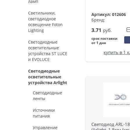
ламп
Светильники,
Артикул: 012606
светодиодное
Бренд:
освещение Foton
3.71
руб.
Lighting
срок поставки
Светодиодные
от 1 дня
осветительные
купить в 1 
устройства ST LUCE
и EVOLUCE
Светодиодные
осветительные
устройства Arlight
Светодиодные
ленты
Источники
питания
Светодиод ARL-1
Управление
(Arlight, 1,8мм (кр