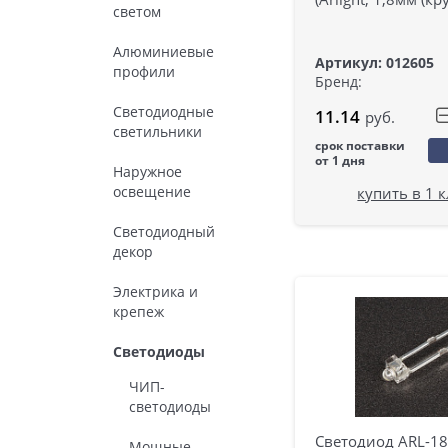
светом
Алюминиевые
Артикул: 012605
профили
Бренд:
Светодиодные
11.14
руб.
светильники
срок поставки
от 1 дня
Наружное
освещение
купить в 1 
Светодиодный
декор
Электрика и
крепеж
Светодиоды
ЧИП-
светодиоды
Светодиод ARL-1
Мощные