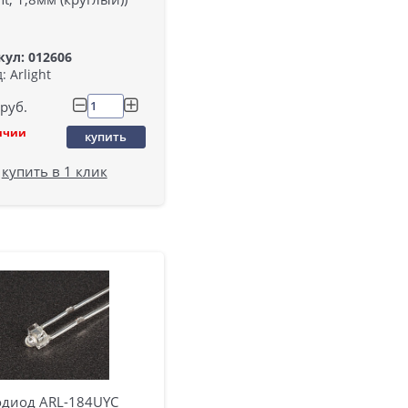
ул: 012606
: Arlight
руб.
ичии
купить
купить в 1 клик
одиод ARL-184UYC