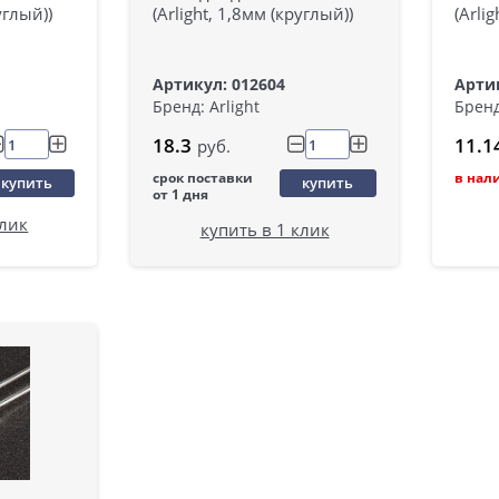
углый))
(Arlight, 1,8мм (круглый))
(Arli
Артикул: 012604
Артик
Бренд: Arlight
Бренд
18.3
11.1
руб.
срок поставки
в нал
купить
купить
от 1 дня
клик
купить в 1 клик