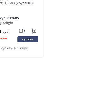
ght, 1,8мм (круглый))
ул: 012605
: Arlight
4
руб.
ичии
купить
купить в 1 клик