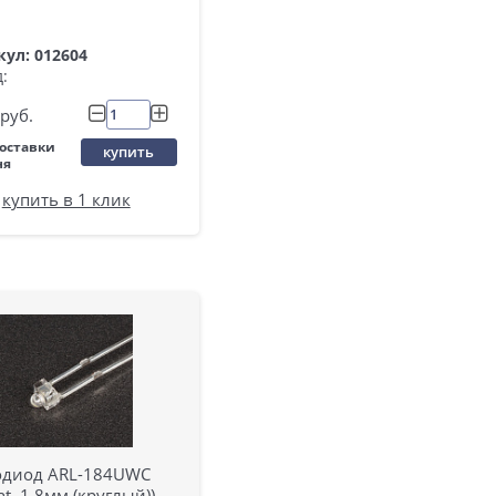
ул: 012604
:
руб.
поставки
купить
ня
купить в 1 клик
одиод ARL-184UWC
ght, 1,8мм (круглый))