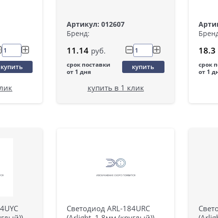
Артикул: 012607
Артик
Бренд:
Бренд
11.14
18.3
руб.
срок поставки
срок 
купить
купить
от 1 дня
от 1 д
клик
купить в 1 клик
84UYC
Светодиод ARL-184URC
Свет
углый))
(Arlight, 1,8мм (круглый))
(Arli