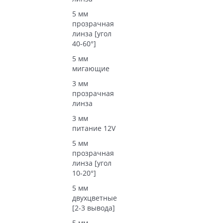
5 мм
прозрачная
линза [угол
40-60°]
5 мм
мигающие
3 мм
прозрачная
линза
3 мм
питание 12V
5 мм
прозрачная
линза [угол
10-20°]
5 мм
двухцветные
[2-3 вывода]
5 мм