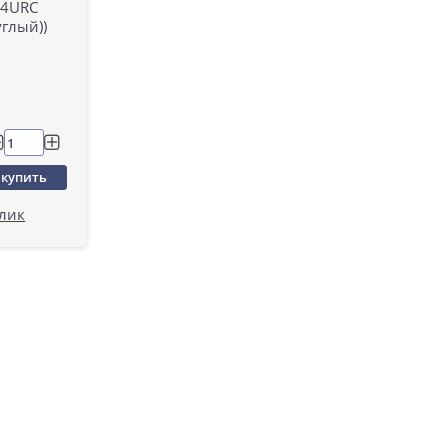
84URC
углый))
купить
клик