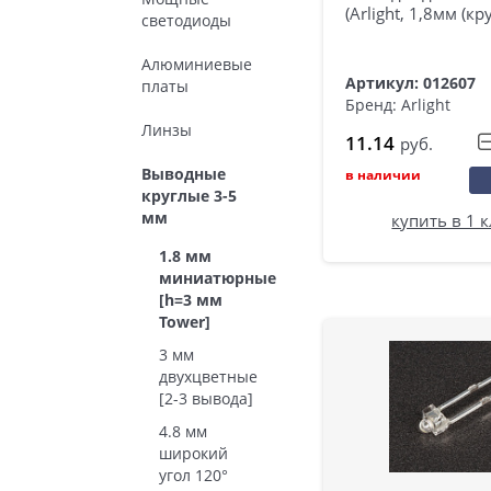
(Arlight, 1,8мм (кр
светодиоды
Алюминиевые
Артикул: 012607
платы
Бренд: Arlight
Линзы
11.14
руб.
Выводные
в наличии
круглые 3-5
мм
купить в 1 
1.8 мм
миниатюрные
[h=3 мм
Tower]
3 мм
двухцветные
[2-3 вывода]
4.8 мм
широкий
угол 120°