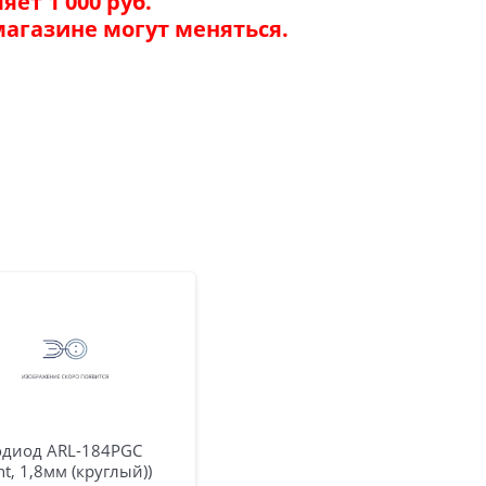
ет 1 000 руб.
магазине могут меняться.
одиод ARL-184PGC
ght, 1,8мм (круглый))