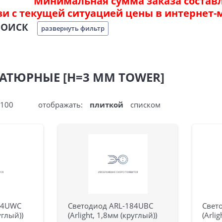
Минимальная сумма заказа составля
зи с текущей ситуацией цены в интернет-
ПОИСК
развернуть фильтр
АТЮРНЫЕ [H=3 ММ TOWER]
100
отображать:
плиткой
списком
84UWC
Светодиод ARL-184UBC
Свет
углый))
(Arlight, 1,8мм (круглый))
(Arli