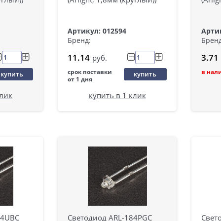
Артикул: 012594
Артик
Бренд:
Бренд
11.14
3.71
руб.
срок поставки
в нал
купить
купить
от 1 дня
клик
купить в 1 клик
84UBC
Светодиод ARL-184PGC
Свет