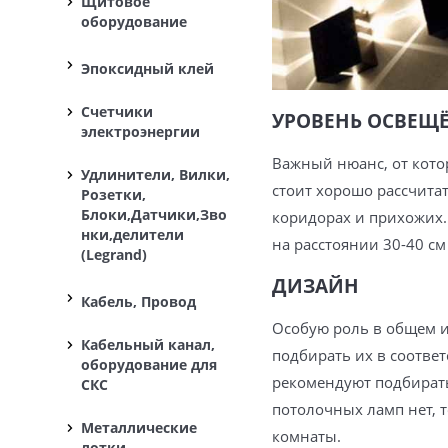
Щитовое
оборудование
Эпоксидный клей
Счетчики
УРОВЕНЬ ОСВЕЩ
электроэнергии
Важный нюанс, от кото
Удлинители, Вилки,
стоит хорошо рассчита
Розетки,
Блоки,Датчики,Зво
коридорах и прихожих.
нки,делители
на расстоянии 30-40 см 
(Legrand)
ДИЗАЙН
Кабель, Провод
Особую роль в общем и
Кабельный канал,
подбирать их в соотв
оборудование для
рекомендуют подбирать
СКС
потолочных ламп нет, 
Металлические
комнаты.
лотки