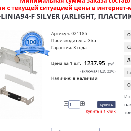
Минимальная сумма заказа составля
зи с текущей ситуацией цены в интернет-
LINIA94-F SILVER (ARLIGHT, ПЛАСТИК
Артикул: 021185
О
Производитель: Gira
С
Гарантия: 3 года
Д
1237.95
Цена за 1 шт.
руб.
(включая НДС 22%)
Г
Наличие:
в наличии
О
Ин
на
купить
Купить в 1 клик
то