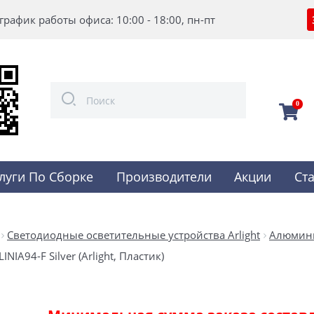
график работы офиса: 10:00 - 18:00, пн-пт
0
луги По Сборке
Производители
Акции
Ст
Светодиодные осветительные устройства Arlight
Алюмин
INIA94-F Silver (Arlight, Пластик)