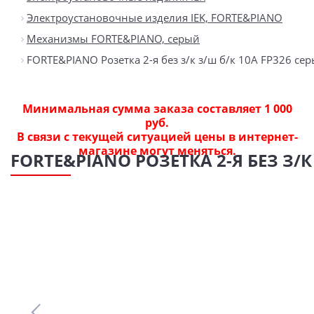
Электроустановочные изделия IEK, FORTE&PIANO
Механизмы FORTE&PIANO, серый
FORTE&PIANO Розетка 2-я без з/к з/ш б/к 10А FP326 сер
Минимальная сумма заказа составляет 1 000
руб.
В связи с текущей ситуацией цены в интернет-
магазине могут меняться.
FORTE&PIANO РОЗЕТКА 2-Я БЕЗ З/К 