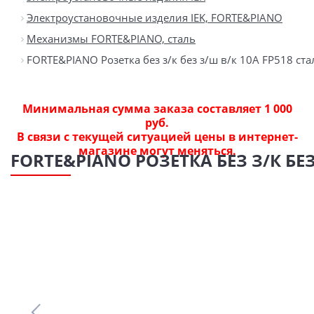
Электроустановочные изделия IEK, FORTE&PIANO
Механизмы FORTE&PIANO, сталь
FORTE&PIANO Розетка без з/к без з/ш в/к 10А FP518 ста
Минимальная сумма заказа составляет 1 000
руб.
В связи с текущей ситуацией цены в интернет-
магазине могут меняться.
FORTE&PIANO РОЗЕТКА БЕЗ З/К БЕЗ 