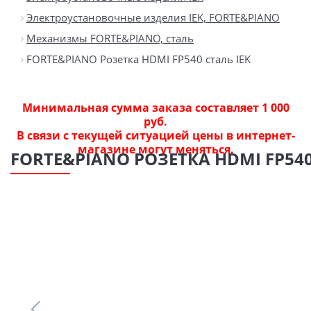
Электроустановочные изделия IEK, FORTE&PIANO
Механизмы FORTE&PIANO, сталь
FORTE&PIANO Розетка HDMI FP540 сталь IEK
Минимальная сумма заказа составляет 1 000
руб.
В связи с текущей ситуацией цены в интернет-
магазине могут меняться.
FORTE&PIANO РОЗЕТКА HDMI FP540