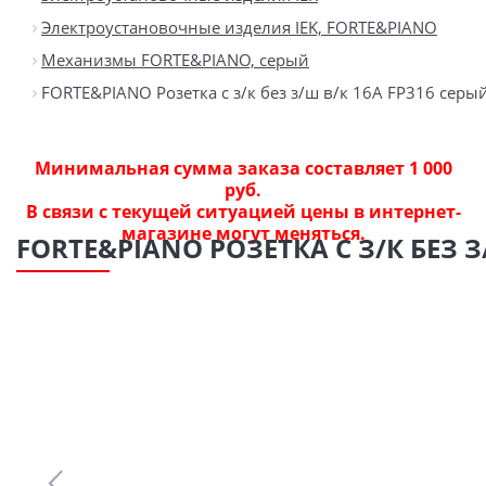
Электроустановочные изделия IEK, FORTE&PIANO
Механизмы FORTE&PIANO, серый
FORTE&PIANO Розетка с з/к без з/ш в/к 16А FP316 серый
Минимальная сумма заказа составляет 1 000
руб.
В связи с текущей ситуацией цены в интернет-
магазине могут меняться.
FORTE&PIANO РОЗЕТКА С З/К БЕЗ З