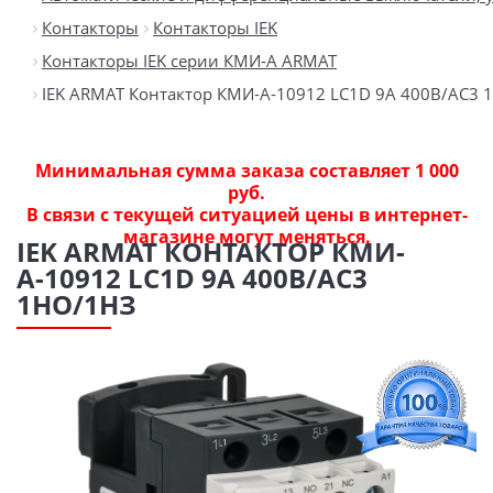
Контакторы
Контакторы IEK
Контакторы IEK серии КМИ-А ARMAT
IEK ARMAT Контактор КМИ-А-10912 LC1D 9А 400В/АС3 
Минимальная сумма заказа составляет 1 000
руб.
В связи с текущей ситуацией цены в интернет-
магазине могут меняться.
IEK ARMAT КОНТАКТОР КМИ-
А-10912 LC1D 9А 400В/АС3
1НО/1НЗ