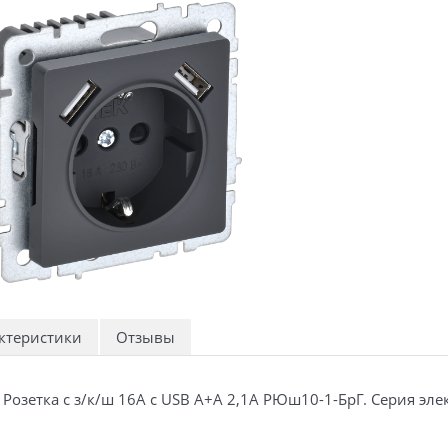
ктеристики
Отзывы
ит Розетка с з/к/ш 16А с USB A+A 2,1А РЮш10-1-БрГ. Серия