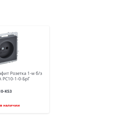
афит Розетка 1-м б/з
А РС10-1-0-БрГ
10-K53
в наличии