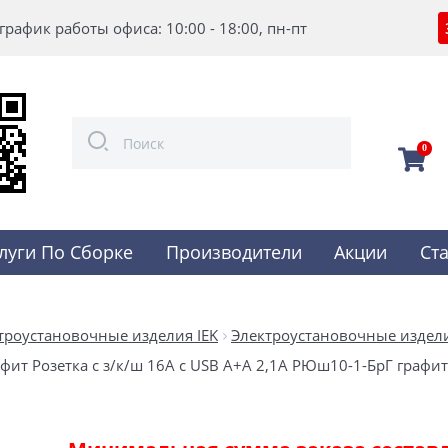
график работы офиса: 10:00 - 18:00, пн-пт
0
луги По Сборке
Производители
Акции
Ст
троустановочные изделия IEK
Электроустановочные изделия
афит Розетка с з/к/ш 16А с USB A+A 2,1А РЮш10-1-БрГ графит