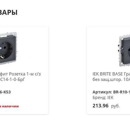
ВАРЫ
афит Розетка 1-м с/з
IEK BRITE BASE Гр
РС14-1-0-БрГ
без защ.штор. 10
16-K53
Артикул: BR-R10-
Бренд: IEK
213.96
руб.
в наличии