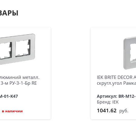
ВАРЫ
Алюминий металл.
IEK BRITE DECOR
 3-м РУ-3-1-Бр RE
скругл.угол Рамка
M-01-K47
Артикул: BR-M12
Бренд: IEK
1041.62
руб.
в наличии