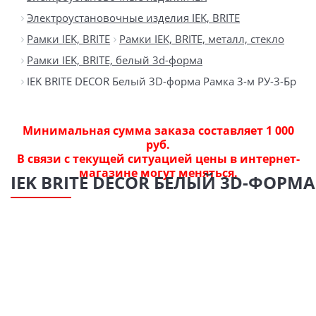
Электроустановочные изделия IEK, BRITE
Рамки IEK, BRITE
Рамки IEK, BRITE, металл, стекло
Рамки IEK, BRITE, белый 3d-форма
IEK BRITE DECOR Белый 3D-форма Рамка 3-м РУ-3-Бр
Минимальная сумма заказа составляет 1 000
руб.
В связи с текущей ситуацией цены в интернет-
магазине могут меняться.
IEK BRITE DECOR БЕЛЫЙ 3D-ФОРМА