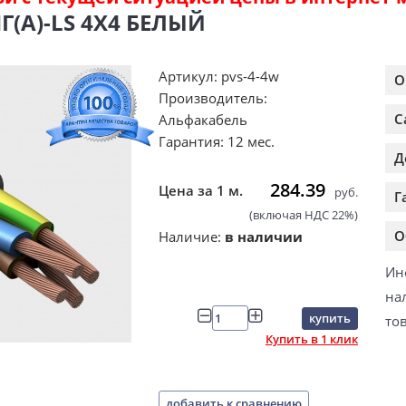
(А)-LS 4Х4 БЕЛЫЙ
Артикул: pvs-4-4w
О
Производитель:
С
Альфакабель
Гарантия: 12 мес.
Д
284.39
Цена за 1 м.
руб.
Г
(включая НДС 22%)
О
Наличие:
в наличии
Ин
на
купить
то
Купить в 1 клик
добавить к сравнению