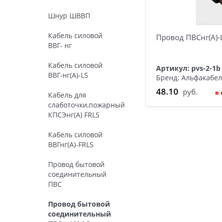
Шнур ШВВП
Кабель силовой
Провод ПВСнг(А)-
ВВГ- нг
Кабель силовой
Артикул: pvs-2-1
ВВГ-нг(А)-LS
Бренд: Альфакабе
48.10
руб.
в
Кабель для
слаботочки,пожарный
КПСЭнг(А) FRLS
Кабель силовой
ВВГнг(А)-FRLS
Провод бытовой
соединительный
ПВС
Провод бытовой
соединительный