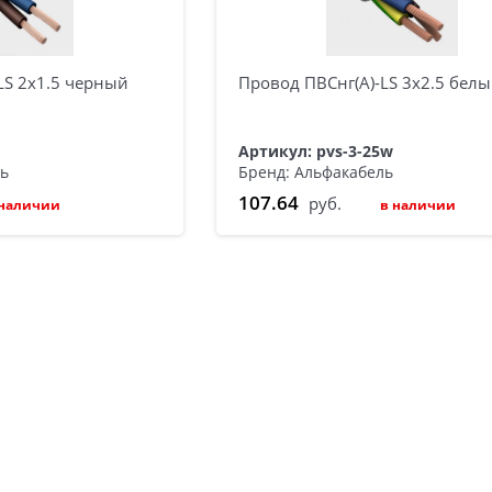
LS 2х1.5 черный
Провод ПВСнг(А)-LS 3х2.5 бел
b
Артикул: pvs-3-25w
ль
Бренд: Альфакабель
107.64
руб.
 наличии
в наличии