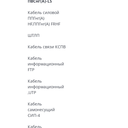
ПВСнг(А)-LS
Кабель силовой
ППГнг(А)
HF,ППГнг(А) FRHF
ШТЛП
Кабель связи КСПВ
Кабель
информационный
FTP
Кабель
информационный
,UTP
Кабель
самонесущий
СИП-4
Кабель