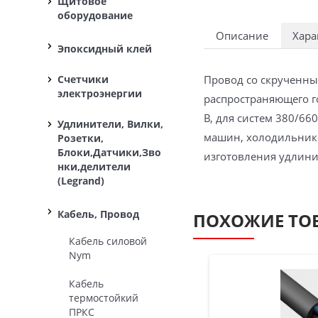
Щитовое
оборудование
Описание
Хара
Эпоксидный клей
Провод со скрученны
Счетчики
электроэнергии
распространяющего г
В, для систем 380/6
Удлинители, Вилки,
машин, холодильнико
Розетки,
Блоки,Датчики,Зво
изготовления удлин
нки,делители
(Legrand)
Кабель, Провод
ПОХОЖИЕ ТО
Кабель силовой
Nym
Кабель
термостойкий
ПРКС