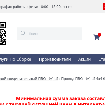
график работы офиса: 10:00 - 18:00, пн-пт
0
луги По Сборке
Производители
Акции
Ст
вой соединительный ПВСнг(А)-LS
Провод ПВСнг(А)-LS 4х4 
Минимальная сумма заказа составля
зи с текущей ситуацией цены в интернет-