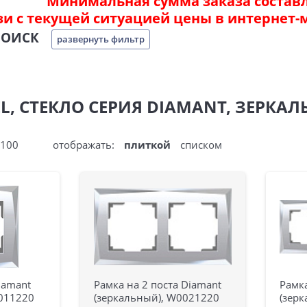
Минимальная сумма заказа составля
зи с текущей ситуацией цены в интернет-
ПОИСК
развернуть фильтр
L, СТЕКЛО СЕРИЯ DIAMANT, ЗЕРКА
100
отображать:
плиткой
списком
iamant
Рамка на 2 поста Diamant
Рамка
0011220
(зеркальный), W0021220
(зер