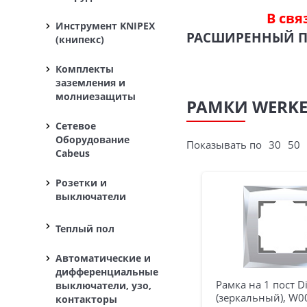
В свя
Инструмент KNIPEX
РАСШИРЕННЫЙ 
(книпекс)
Комплекты
заземления и
молниезащиты
РАМКИ WERKE
Сетевое
Оборудование
Показывать по
30
50
Cabeus
Розетки и
выключатели
Теплый пол
Автоматические и
дифференциальные
Рамка на 1 пост D
выключатели, узо,
(зеркальный), W
контакторы