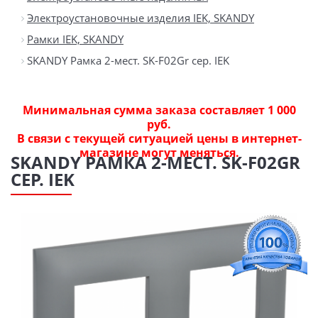
Электроустановочные изделия IEK, SKANDY
Рамки IEK, SKANDY
SKANDY Рамка 2-мест. SK-F02Gr сер. IEK
Минимальная сумма заказа составляет 1 000
руб.
В связи с текущей ситуацией цены в интернет-
магазине могут меняться.
SKANDY РАМКА 2-МЕСТ. SK-F02GR
СЕР. IEK