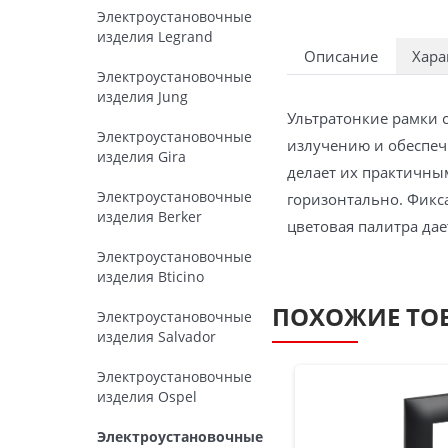
Электроустановочные
изделия Legrand
Описание
Хара
Электроустановочные
изделия Jung
Ультратонкие рамки 
Электроустановочные
излучению и обеспечи
изделия Gira
делает их практичны
Электроустановочные
горизонтально. Фикс
изделия Berker
цветовая палитра да
Электроустановочные
изделия Bticino
ПОХОЖИЕ ТО
Электроустановочные
изделия Salvador
Электроустановочные
изделия Ospel
Электроустановочные