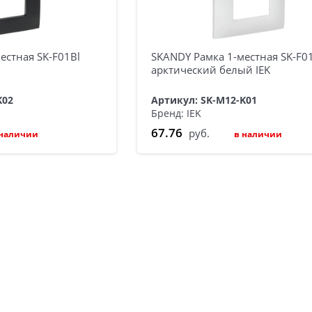
естная SK-F01Bl
SKANDY Рамка 1-местная SK-F
арктический белый IEK
K02
Артикул: SK-M12-K01
Бренд: IEK
67.76
руб.
 наличии
в наличии