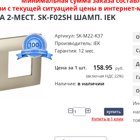
Минимальная сумма заказа составля
зи с текущей ситуацией цены в интернет-
 2-МЕСТ. SK-F02SH ШАМП. IEK
Артикул: SK-M22-K37
О
Производитель: IEK
С
Гарантия: 12 мес.
Д
158.95
Цена за 1 шт.
руб.
(включая НДС 22%)
Г
Наличие:
в наличии
О
Ин
на
купить
Купить в 1 клик
то