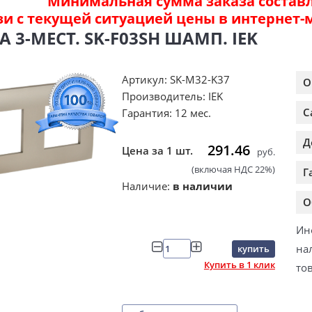
Минимальная сумма заказа составля
зи с текущей ситуацией цены в интернет-
 3-МЕСТ. SK-F03SH ШАМП. IEK
Артикул: SK-M32-K37
О
Производитель: IEK
С
Гарантия: 12 мес.
Д
291.46
Цена за 1 шт.
руб.
(включая НДС 22%)
Г
Наличие:
в наличии
О
Ин
на
купить
Купить в 1 клик
то