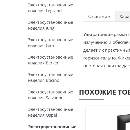
Электроустановочные
изделия Legrand
Описание
Хара
Электроустановочные
изделия Jung
Ультратонкие рамки 
Электроустановочные
излучению и обеспечи
изделия Gira
делает их практичны
Электроустановочные
горизонтально. Фикс
изделия Berker
цветовая палитра да
Электроустановочные
изделия Bticino
ПОХОЖИЕ ТО
Электроустановочные
изделия Salvador
Электроустановочные
изделия Ospel
Электроустановочные