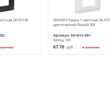
естная SK-F01Bl
SKANDY Рамка 1-местная SK-F
арктический белый IEK
K02
Артикул: SK-M12-K01
Бренд: IEK
67.76
руб.
 наличии
в наличии