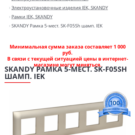
Электроустановочные изделия IEK, SKANDY
Рамки IEK, SKANDY
SKANDY Рамка 5-мест. SK-F05Sh шамп. IEK
Минимальная сумма заказа составляет 1 000
руб.
В связи с текущей ситуацией цены в интернет-
магазине могут меняться.
SKANDY РАМКА 5-МЕСТ. SK-F05SH
ШАМП. IEK