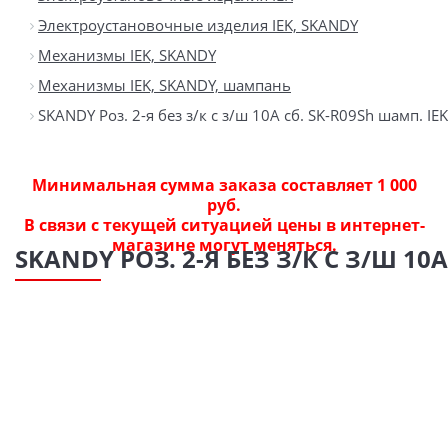
Электроустановочные изделия IEK, SKANDY
Механизмы IEK, SKANDY
Механизмы IEK, SKANDY, шампань
SKANDY Роз. 2-я без з/к с з/ш 10А сб. SK-R09Sh шамп. IEK
Минимальная сумма заказа составляет 1 000
руб.
В связи с текущей ситуацией цены в интернет-
магазине могут меняться.
SKANDY РОЗ. 2-Я БЕЗ З/К С З/Ш 10А