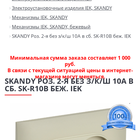
Электроустановочные изделия IEK, SKANDY
Механизмы IEK, SKANDY
Механизмы IEK, SKANDY, бежевый
SKANDY Роз. 2-я без з/к/ш 10А в сб. SK-R10B беж. IEK
Минимальная сумма заказа составляет 1 000
руб.
В связи с текущей ситуацией цены в интернет-
магазине могут меняться.
SKANDY РОЗ. 2-Я БЕЗ З/К/Ш 10А В
СБ. SK-R10B БЕЖ. IEK