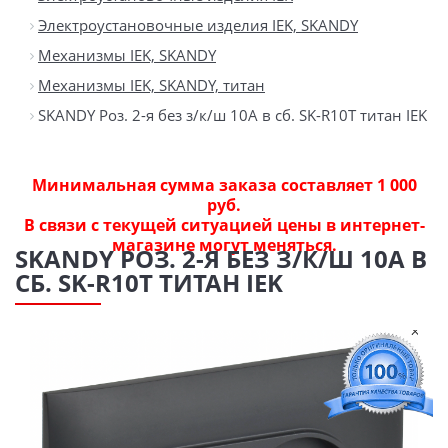
Электроустановочные изделия IEK, SKANDY
Механизмы IEK, SKANDY
Механизмы IEK, SKANDY, титан
SKANDY Роз. 2-я без з/к/ш 10А в сб. SK-R10T титан IEK
Минимальная сумма заказа составляет 1 000
руб.
В связи с текущей ситуацией цены в интернет-
магазине могут меняться.
SKANDY РОЗ. 2-Я БЕЗ З/К/Ш 10А В
СБ. SK-R10T ТИТАН IEK