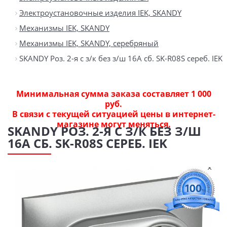
Электроустановочные изделия IEK, SKANDY
Механизмы IEK, SKANDY
Механизмы IEK, SKANDY, серебряный
SKANDY Роз. 2-я с з/к без з/ш 16А сб. SK-R08S сереб. IEK
Минимальная сумма заказа составляет 1 000
руб.
В связи с текущей ситуацией цены в интернет-
магазине могут меняться.
SKANDY РОЗ. 2-Я С З/К БЕЗ З/Ш
16А СБ. SK-R08S СЕРЕБ. IEK