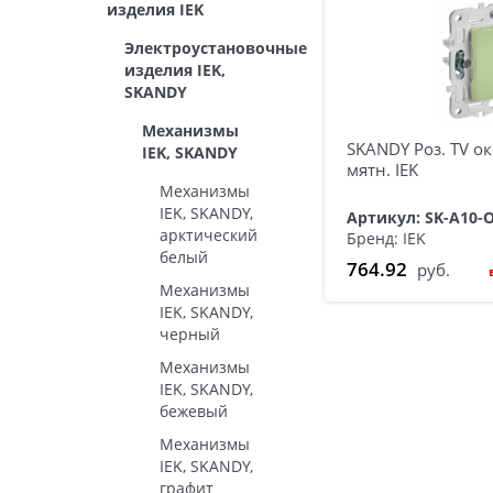
изделия IEK
Электроустановочные
изделия IEK,
SKANDY
Механизмы
SKANDY Роз. TV о
IEK, SKANDY
мятн. IEK
Механизмы
IEK, SKANDY,
Артикул: SK-A10-
арктический
Бренд: IEK
белый
764.92
руб.
Механизмы
IEK, SKANDY,
черный
Механизмы
IEK, SKANDY,
бежевый
Механизмы
IEK, SKANDY,
графит