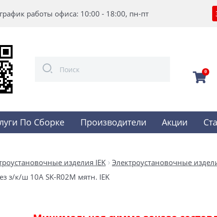
график работы офиса: 10:00 - 18:00, пн-пт
0
луги По Сборке
Производители
Акции
Ст
троустановочные изделия IEK
Электроустановочные издели
ез з/к/ш 10А SK-R02M мятн. IEK