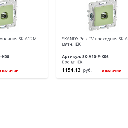
конечная SK-A12M
SKANDY Роз. TV проходная SK-
мятн. IEK
O-K06
Артикул: SK-A10-P-K06
Бренд: IEK
1154.13
руб.
в наличии
в наличии