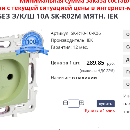
Минимальная сумма заказа составля
зи с текущей ситуацией цены в интернет-
БЕЗ З/К/Ш 10А SK-R02M МЯТН. IEK
Артикул: SK-R10-10-K06
О
Производитель: IEK
С
Гарантия: 12 мес.
Д
289.85
Цена за 1 шт.
руб.
(включая НДС 22%)
Г
Наличие:
в наличии
О
Ин
на
купить
Купить в 1 клик
то