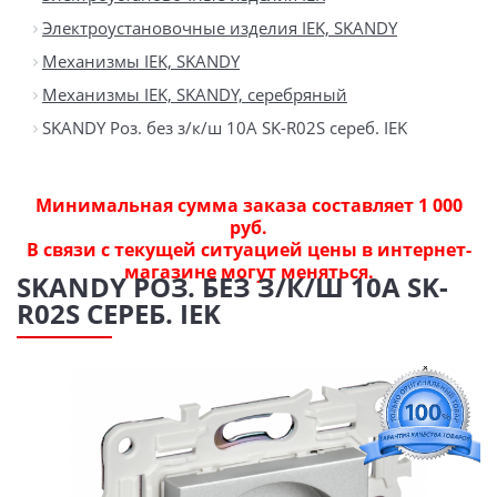
Электроустановочные изделия IEK, SKANDY
Механизмы IEK, SKANDY
Механизмы IEK, SKANDY, серебряный
SKANDY Роз. без з/к/ш 10А SK-R02S сереб. IEK
Минимальная сумма заказа составляет 1 000
руб.
В связи с текущей ситуацией цены в интернет-
магазине могут меняться.
SKANDY РОЗ. БЕЗ З/К/Ш 10А SK-
R02S СЕРЕБ. IEK