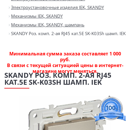
Электроустановочные изделия IEK, SKANDY
Механизмы IEK, SKANDY
Механизмы IEK, SKANDY, шампань
SKANDY Роз. комп. 2-ая RJ45 кат.5E SK-K03Sh шамп. IEK
Минимальная сумма заказа составляет 1 000
руб.
В связи с текущей ситуацией цены в интернет-
магазине могут меняться.
SKANDY РОЗ. КОМП. 2-АЯ RJ45
КАТ.5E SK-K03SH ШАМП. IEK