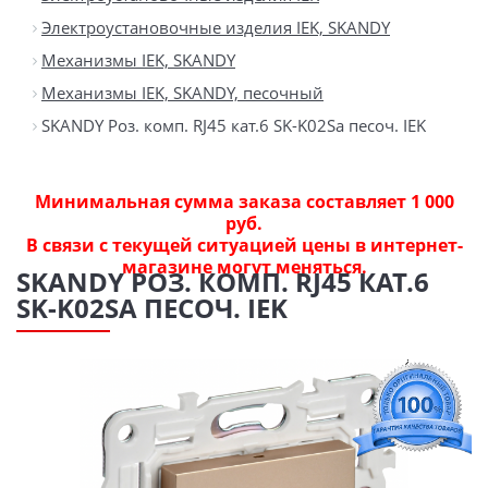
Электроустановочные изделия IEK, SKANDY
Механизмы IEK, SKANDY
Механизмы IEK, SKANDY, песочный
SKANDY Роз. комп. RJ45 кат.6 SK-K02Sa песоч. IEK
Минимальная сумма заказа составляет 1 000
руб.
В связи с текущей ситуацией цены в интернет-
магазине могут меняться.
SKANDY РОЗ. КОМП. RJ45 КАТ.6
SK-K02SA ПЕСОЧ. IEK